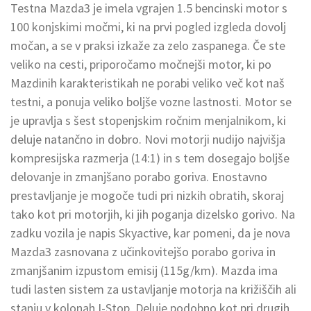
Testna Mazda3 je imela vgrajen 1.5 bencinski motor s
100 konjskimi močmi, ki na prvi pogled izgleda dovolj
močan, a se v praksi izkaže za zelo zaspanega. Če ste
veliko na cesti, priporočamo močnejši motor, ki po
Mazdinih karakteristikah ne porabi veliko več kot naš
testni, a ponuja veliko boljše vozne lastnosti. Motor se
je upravlja s šest stopenjskim ročnim menjalnikom, ki
deluje natančno in dobro. Novi motorji nudijo najvišja
kompresijska razmerja (14:1) in s tem dosegajo boljše
delovanje in zmanjšano porabo goriva. Enostavno
prestavljanje je mogoče tudi pri nizkih obratih, skoraj
tako kot pri motorjih, ki jih poganja dizelsko gorivo. Na
zadku vozila je napis Skyactive, kar pomeni, da je nova
Mazda3 zasnovana z učinkovitejšo porabo goriva in
zmanjšanim izpustom emisij (115g/km). Mazda ima
tudi lasten sistem za ustavljanje motorja na križiščih ali
stanju v kolonah I-Stop. Deluje podobno kot pri drugih