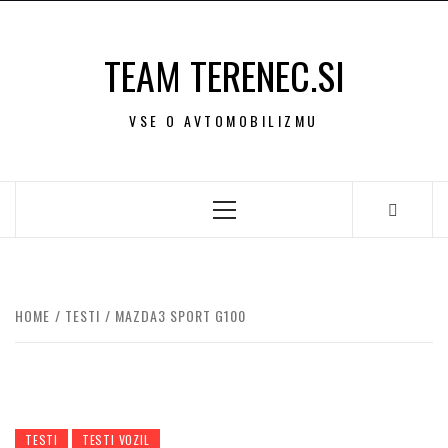
Skip
to
TEAM TERENEC.SI
content
VSE O AVTOMOBILIZMU
Primary
Menu
HOME
TESTI
MAZDA3 SPORT G100
TESTI
TESTI VOZIL