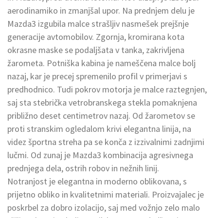
aerodinamiko in zmanjšal upor. Na prednjem delu je
Mazda3 izgubila malce strašljiv nasmešek prejšnje
generacije avtomobilov. Zgornja, kromirana kota
okrasne maske se podaljšata v tanka, zakrivljena
žarometa. Potniška kabina je nameščena malce bolj
nazaj, kar je precej spremenilo profil v primerjavi s
predhodnico. Tudi pokrov motorja je malce raztegnjen,
saj sta stebrička vetrobranskega stekla pomaknjena
približno deset centimetrov nazaj. Od žarometov se
proti stranskim ogledalom krivi elegantna linija, na
videz športna streha pa se konča z izzivalnimi zadnjimi
lučmi. Od zunaj je Mazda3 kombinacija agresivnega
prednjega dela, ostrih robov in nežnih linij.
Notranjost je elegantna in moderno oblikovana, s
prijetno obliko in kvalitetnimi materiali. Proizvajalec je
poskrbel za dobro izolacijo, saj med vožnjo zelo malo