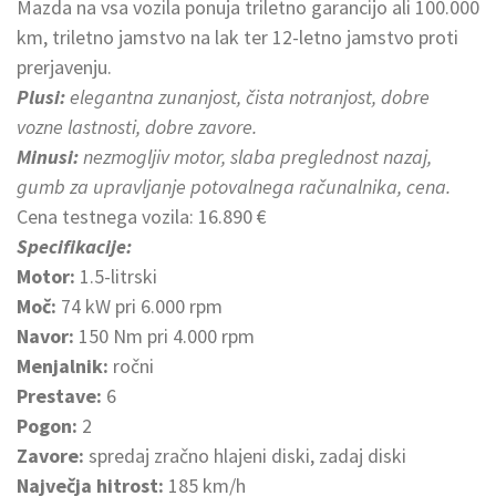
Mazda na vsa vozila ponuja triletno garancijo ali 100.000
km, triletno jamstvo na lak ter 12-letno jamstvo proti
prerjavenju.
Plusi:
elegantna zunanjost, čista notranjost, dobre
vozne lastnosti, dobre zavore.
Minusi:
nezmogljiv motor, slaba preglednost nazaj,
gumb za upravljanje potovalnega računalnika, cena.
Cena testnega vozila: 16.890 €
Specifikacije:
Motor:
1.5-litrski
Moč:
74 kW pri 6.000 rpm
Navor:
150 Nm pri 4.000 rpm
Menjalnik:
ročni
Prestave:
6
Pogon:
2
Zavore:
spredaj zračno hlajeni diski, zadaj diski
Največja hitrost:
185 km/h