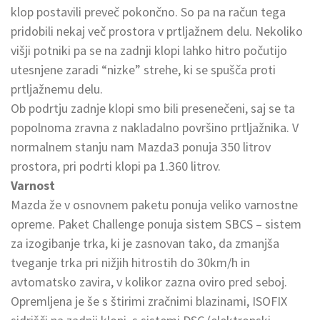
klop postavili preveč pokončno. So pa na račun tega
pridobili nekaj več prostora v prtljažnem delu. Nekoliko
višji potniki pa se na zadnji klopi lahko hitro počutijo
utesnjene zaradi “nizke” strehe, ki se spušča proti
prtljažnemu delu.
Ob podrtju zadnje klopi smo bili presenečeni, saj se ta
popolnoma zravna z nakladalno površino prtljažnika. V
normalnem stanju nam Mazda3 ponuja 350 litrov
prostora, pri podrti klopi pa 1.360 litrov.
Varnost
Mazda že v osnovnem paketu ponuja veliko varnostne
opreme. Paket Challenge ponuja sistem SBCS – sistem
za izogibanje trka, ki je zasnovan tako, da zmanjša
tveganje trka pri nižjih hitrostih do 30km/h in
avtomatsko zavira, v kolikor zazna oviro pred seboj.
Opremljena je še s štirimi zračnimi blazinami, ISOFIX