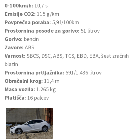
0-100km/h:
10,7 s
Emisije CO2:
115 g/km
Povprečna poraba:
5,9 l/100km
Prostornina posode za gorivo:
51 litrov
Gorivo:
bencin
Zavore:
ABS
Varnost:
SBCS, DSC, ABS, TCS, EBD, EBA, šest zračnih
blazin
Prostornina prtljažnika:
591/1.436 litrov
Obračalni krog:
11,4 m
Masa vozila:
1.265 kg
Platišča:
16 palcev