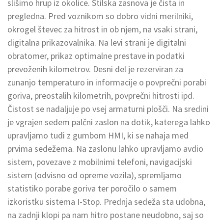
slišimo hrup iz okolice. Stilska zasnova je čista in
pregledna. Pred voznikom so dobro vidni merilniki,
okrogel števec za hitrost in ob njem, na vsaki strani,
digitalna prikazovalnika. Na levi strani je digitalni
obratomer, prikaz optimalne prestave in podatki
prevoženih kilometrov. Desni del je rezerviran za
zunanjo temperaturo in informacije o povprečni porabi
goriva, preostalih kilometrih, povprečni hitrosti ipd.
Čistost se nadaljuje po vsej armaturni plošči. Na sredini
je vgrajen sedem palčni zaslon na dotik, katerega lahko
upravljamo tudi z gumbom HMI, ki se nahaja med
prvima sedežema. Na zaslonu lahko upravljamo avdio
sistem, povezave z mobilnimi telefoni, navigacijski
sistem (odvisno od opreme vozila), spremljamo
statistiko porabe goriva ter poročilo o samem
izkoristku sistema I-Stop. Prednja sedeža sta udobna,
na zadnji klopi pa nam hitro postane neudobno, saj so