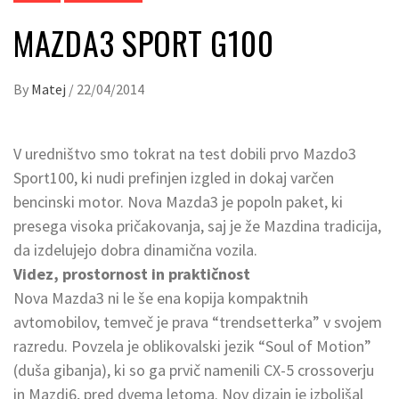
MAZDA3 SPORT G100
By
Matej
/
22/04/2014
V uredništvo smo tokrat na test dobili prvo Mazdo3
Sport100, ki nudi prefinjen izgled in dokaj varčen
bencinski motor. Nova Mazda3 je popoln paket, ki
presega visoka pričakovanja, saj je že Mazdina tradicija,
da izdelujejo dobra dinamična vozila.
Videz, prostornost in praktičnost
Nova Mazda3 ni le še ena kopija kompaktnih
avtomobilov, temveč je prava “trendsetterka” v svojem
razredu. Povzela je oblikovalski jezik “Soul of Motion”
(duša gibanja), ki so ga prvič namenili CX-5 crossoverju
in Mazdi6, pred dvema letoma. Nov dizajn je izboljšal