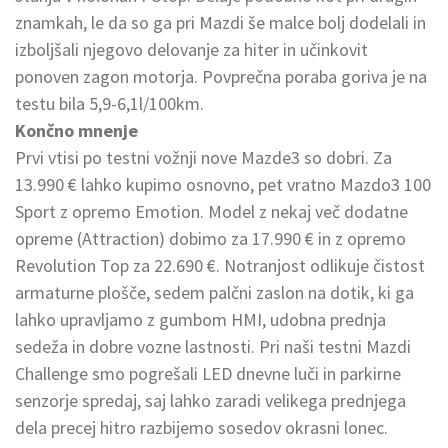
znamkah, le da so ga pri Mazdi še malce bolj dodelali in
izboljšali njegovo delovanje za hiter in učinkovit
ponoven zagon motorja. Povprečna poraba goriva je na
testu bila 5,9-6,1l/100km.
Končno mnenje
Prvi vtisi po testni vožnji nove Mazde3 so dobri. Za
13.990 € lahko kupimo osnovno, pet vratno Mazdo3 100
Sport z opremo Emotion. Model z nekaj več dodatne
opreme (Attraction) dobimo za 17.990 € in z opremo
Revolution Top za 22.690 €. Notranjost odlikuje čistost
armaturne plošče, sedem palčni zaslon na dotik, ki ga
lahko upravljamo z gumbom HMI, udobna prednja
sedeža in dobre vozne lastnosti. Pri naši testni Mazdi
Challenge smo pogrešali LED dnevne luči in parkirne
senzorje spredaj, saj lahko zaradi velikega prednjega
dela precej hitro razbijemo sosedov okrasni lonec.