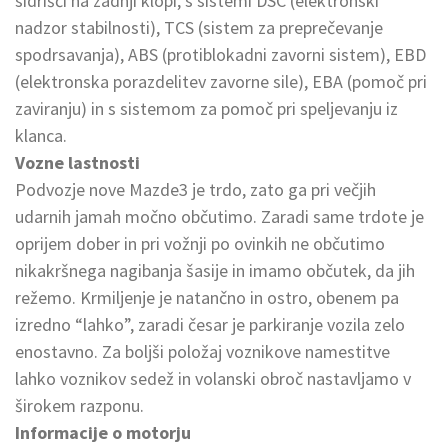
sidrišči na zadnji klopi, s sistemi DSC (elektronski
nadzor stabilnosti), TCS (sistem za preprečevanje
spodrsavanja), ABS (protiblokadni zavorni sistem), EBD
(elektronska porazdelitev zavorne sile), EBA (pomoč pri
zaviranju) in s sistemom za pomoč pri speljevanju iz
klanca.
Vozne lastnosti
Podvozje nove Mazde3 je trdo, zato ga pri večjih
udarnih jamah močno občutimo. Zaradi same trdote je
oprijem dober in pri vožnji po ovinkih ne občutimo
nikakršnega nagibanja šasije in imamo občutek, da jih
režemo. Krmiljenje je natančno in ostro, obenem pa
izredno “lahko”, zaradi česar je parkiranje vozila zelo
enostavno. Za boljši položaj voznikove namestitve
lahko voznikov sedež in volanski obroč nastavljamo v
širokem razponu.
Informacije o motorju