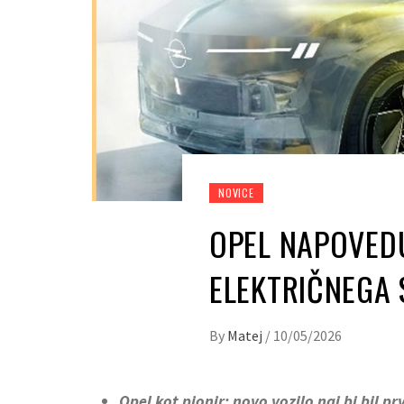
NOVICE
OPEL NAPOVED
ELEKTRIČNEGA 
By
Matej
/
10/05/2026
Opel kot pionir: novo vozilo naj bi bil 