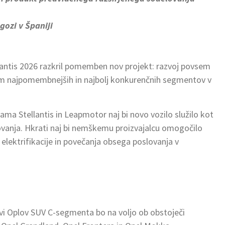
gozi v Španiji
lantis 2026 razkril pomemben nov projekt: razvoj povsem
m najpomembnejših in najbolj konkurenčnih segmentov v
ama Stellantis in Leapmotor naj bi novo vozilo služilo kot
ovanja. Hkrati naj bi nemškemu proizvajalcu omogočilo
lektrifikacije in povečanja obsega poslovanja v
vi Oplov SUV C-segmenta bo na voljo ob obstoječi