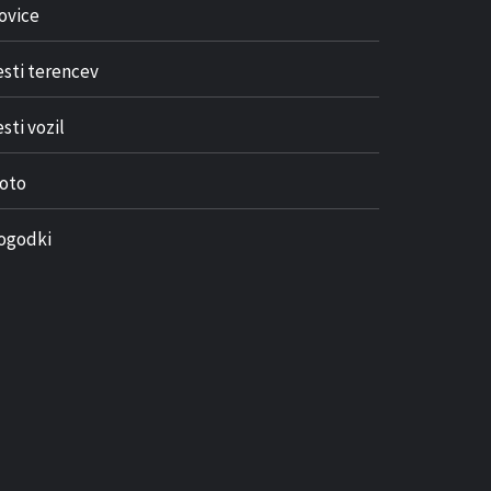
ovice
esti terencev
sti vozil
oto
ogodki