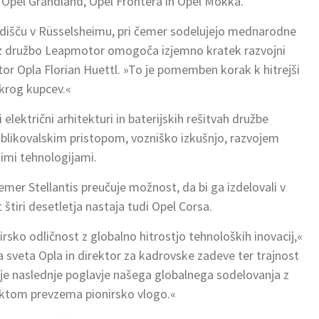
e Opel Grandland, Opel Frontera in Opel Mokka.
dišču v Rüsselsheimu, pri čemer sodelujejo mednarodne
vo z družbo Leapmotor omogoča izjemno kratek razvojni
ktor Opla Florian Huettl. »To je pomemben korak k hitrejši
 krog kupcev.«
lektrični arhitekturi in baterijskih rešitvah družbe
 oblikovalskim pristopom, vozniško izkušnjo, razvojem
imi tehnologijami.
čemer Stellantis preučuje možnost, da bi ga izdelovali v
t štiri desetletja nastaja tudi Opel Corsa.
sko odličnost z globalno hitrostjo tehnoloških inovacij,«
 sveta Opla in direktor za kadrovske zadeve ter trajnost
muje naslednje poglavje našega globalnega sodelovanja z
ektom prevzema pionirsko vlogo.«