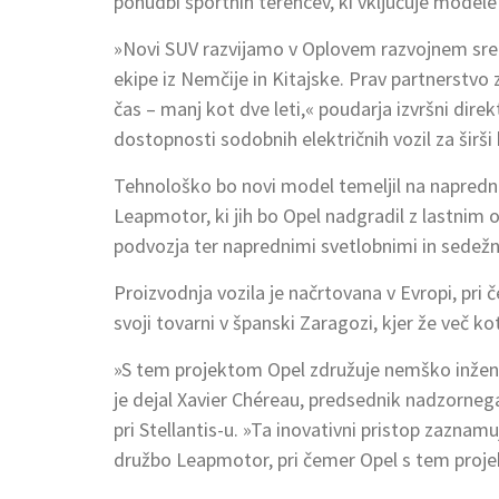
ponudbi športnih terencev, ki vključuje model
»Novi SUV razvijamo v Oplovem razvojnem sre
ekipe iz Nemčije in Kitajske. Prav partnerst
čas – manj kot dve leti,« poudarja izvršni dire
dostopnosti sodobnih električnih vozil za širši
Tehnološko bo novi model temeljil na napredni e
Leapmotor, ki jih bo Opel nadgradil z lastnim
podvozja ter naprednimi svetlobnimi in sedežn
Proizvodnja vozila je načrtovana v Evropi, pri 
svoji tovarni v španski Zaragozi, kjer že več ko
»S tem projektom Opel združuje nemško inženir
je dejal Xavier Chéreau, predsednik nadzornega
pri Stellantis-u. »Ta inovativni pristop zazna
družbo Leapmotor, pri čemer Opel s tem proj