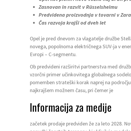
Zasnovan in razvit v Rüsselsheimu
Predvidena proizvodnja v tovarni v Zara
Čas razvoja krajši od dveh let
Opel je pred dnevom za vlagatelje družbe Stel
novega, popolnoma električnega SUV-ja v ene
Evropi – C-segmentu.
Ob predvideni razširitvi partnerstva med družb
vzorčni primer učinkovitega globalnega sodel
pomemben strateški korak naprej na področju e
najkrajšem možnem času, pri čemer je
Informacija za medije
začetek prodaje predviden že za leto 2028. No