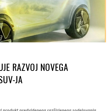
UJE RAZVOJ NOVEGA
SUV-JA
prvi produkt predvidenega razširjenega sodelovanja