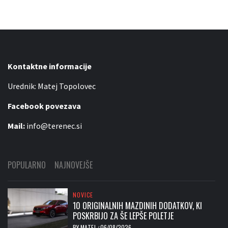
Kontaktne informacije
Urednik: Matej Topolovec
Facebook povezava
Mail:
info@terenec.si
POPULARNO
NAJNOVEJŠE
NOVICE
10 ORIGINALNIH MAZDINIH DODATKOV, KI
POSKRBIJO ZA ŠE LEPŠE POLETJE
BY
MATEJ
06/08/2026
/