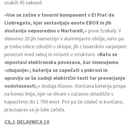
vsakih 45 sekund.
»Vse se začne v tovarni komponent v El Prat de
Llobregatu, kjer sestavljajo enote EBOX in jih
dostavijo neposredno v Martorell,«
pove Szekely. V
delavnici 20 jih namestijo v aluminijasto ohišje, nato pa
je treba celice združiti v sklope, jih z laserskim varjenjem
povezati med seboj in vstaviti v strukturo.
»Nato se
vzpostavi elektronska povezava, kar imenujemo
»zbujanje«; baterija se zapečati s pokrovi in
opravijo se še zadnji električni testi ter preverjanje
vodotesnosti,«
dodaja Alonso. Končana baterija prispe
na konec linije, kjer se shrani v začasno skladišče s
kapaciteto do 1.700 enot. Pot pa še zdaleč ni končana,
pravzaprav se je šele začela.
CILJ: DELAVNICA 10