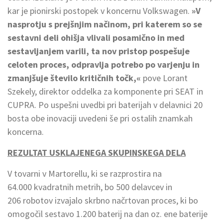
kar je pionirski postopek v koncernu Volkswagen.
»V
nasprotju s prejšnjim načinom, pri katerem so se
sestavni deli ohišja vlivali posamično in med
sestavljanjem varili, ta nov pristop pospešuje
celoten proces, odpravlja potrebo po varjenju in
zmanjšuje število kritičnih točk,«
pove Lorant
Szekely, direktor oddelka za komponente pri SEAT in
CUPRA. Po uspešni uvedbi pri baterijah v delavnici 20
bosta obe inovaciji uvedeni še pri ostalih znamkah
koncerna.
REZULTAT USKLAJENEGA SKUPINSKEGA DELA
V tovarni v Martorellu, ki se razprostira na
64.000 kvadratnih metrih, bo 500 delavcev in
206 robotov izvajalo skrbno načrtovan proces, ki bo
omogočil sestavo 1.200 baterij na dan oz. ene baterije