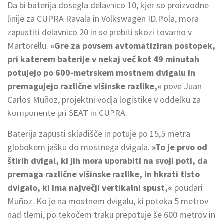
Da bi baterija dosegla delavnico 10, kjer so proizvodne
linije za CUPRA Ravala in Volkswagen ID.Pola, mora
zapustiti delavnico 20 in se prebiti skozi tovarno v
Martorellu.
»Gre za povsem avtomatiziran postopek,
pri katerem baterije v nekaj več kot 49 minutah
potujejo po 600-metrskem mostnem dvigalu in
premagujejo različne višinske razlike,«
pove Juan
Carlos Muñoz, projektni vodja logistike v oddelku za
komponente pri SEAT in CUPRA.
Baterija zapusti skladišče in potuje po 15,5 metra
globokem jašku do mostnega dvigala.
»To je prvo od
štirih dvigal, ki jih mora uporabiti na svoji poti, da
premaga različne višinske razlike, in hkrati tisto
dvigalo, ki ima največji vertikalni spust,«
poudari
Muñoz. Ko je na mostnem dvigalu, ki poteka 5 metrov
nad tlemi, po tekočem traku prepotuje še 600 metrov in