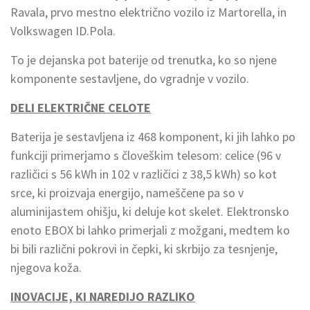
Ravala, prvo mestno električno vozilo iz Martorella, in
Volkswagen ID.Pola.
To je dejanska pot baterije od trenutka, ko so njene
komponente sestavljene, do vgradnje v vozilo.
DELI ELEKTRIČNE CELOTE
Baterija je sestavljena iz 468 komponent, ki jih lahko po
funkciji primerjamo s človeškim telesom: celice (96 v
različici s 56 kWh in 102 v različici z 38,5 kWh) so kot
srce, ki proizvaja energijo, nameščene pa so v
aluminijastem ohišju, ki deluje kot skelet. Elektronsko
enoto EBOX bi lahko primerjali z možgani, medtem ko
bi bili različni pokrovi in čepki, ki skrbijo za tesnjenje,
njegova koža.
INOVACIJE, KI NAREDIJO RAZLIKO