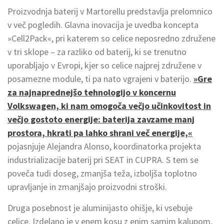
Proizvodnja baterij v Martorellu predstavlja prelomnico
v več pogledih. Glavna inovacija je uvedba koncepta
»Cell2Pack«, pri katerem so celice neposredno združene
v tri sklope – za razliko od baterij, ki se trenutno
uporabljajo v Evropi, kjer so celice najprej združene v
posamezne module, ti pa nato vgrajeni v baterijo.
»Gre
za najnaprednejšo tehnologijo v koncernu
Volkswagen, ki nam omogoča večjo učinkovitost in
večjo gostoto energije: baterija zavzame manj
prostora, hkrati pa lahko shrani več energije,«
pojasnjuje Alejandra Alonso, koordinatorka projekta
industrializacije baterij pri SEAT in CUPRA. S tem se
poveča tudi doseg, zmanjša teža, izboljša toplotno
upravljanje in zmanjšajo proizvodni stroški.
Druga posebnost je aluminijasto ohišje, ki vsebuje
celice. Izdelano je v enem kosu z enim samim kalupom,