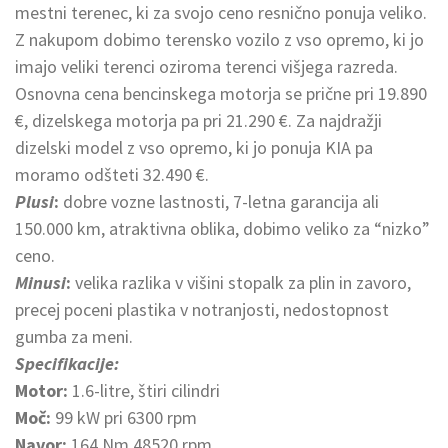
mestni terenec, ki za svojo ceno resnično ponuja veliko.
Z nakupom dobimo terensko vozilo z vso opremo, ki jo
imajo veliki terenci oziroma terenci višjega razreda.
Osnovna cena bencinskega motorja se prične pri 19.890
€, dizelskega motorja pa pri 21.290 €. Za najdražji
dizelski model z vso opremo, ki jo ponuja KIA pa
moramo odšteti 32.490 €.
Plusi
:
dobre vozne lastnosti, 7-letna garancija ali
150.000 km, atraktivna oblika, dobimo veliko za “nizko”
ceno.
Minusi
:
velika razlika v višini stopalk za plin in zavoro,
precej poceni plastika v notranjosti, nedostopnost
gumba za meni.
Specifikacije:
Motor:
1.6-litre, štiri cilindri
Moč:
99 kW pri 6300 rpm
Navor:
164 Nm 48520 rpm