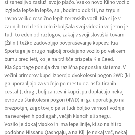
si zanesljivo zasluži svojo plačo. Vsako novo Kiino vozilo
izgleda lepše in lepše, saj, bodimo odkriti, na trgu ni
ravno veliko resnično lepih terenskih vozil. Kia si je v
zadnjih treh letih zelo izboljšala svoj videz in verjetno je
tudi to eden od razlogov, zakaj v svoji slovaški tovarni
(Žilini) težko zadovoljijo povpraševanje kupcev. Kia
Sportage je drugo najbolj prodajano vozilo po velikem
bumu pred leti, ko je na tržišče prispela Kia Ceed.
Kia Sportage ponuja dva različna pogonska sistema. V
večini primerov kupci izberejo dvokolesni pogon 2WD (ki
ga uporabljajo za vožnjo po mestu oz. asfaltiranih
cestah), drugi, bolj zahtevni kupci, pa doplačajo nekaj
evrov za štirikolesni pogon (4WD) in ga uporabljajo na
brezpotjih, zagotovijo pa si tudi boljšo varnost vožnje
na neurejenih podlagah, večjih klancih ali snegu.
Vozilo je dokaj visoko in ima lepe linije, ki so na hitro
podobne Nissanu Qashqaju, a na Kiji je nekaj več, nekaj