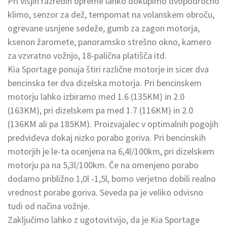
Pri višjih razredih opreme lahko dokupimo dvopodročno
klimo, senzor za dež, tempomat na volanskem obroču,
ogrevane usnjene sedeže, gumb za zagon motorja,
ksenon žaromete, panoramsko strešno okno, kamero
za vzvratno vožnjo, 18-palična platišča itd.
Kia Sportage ponuja štiri različne motorje in sicer dva
bencinska ter dva dizelska motorja. Pri bencinskem
motorju lahko izbiramo med 1.6 (135KM) in 2.0
(163KM), pri dizelskem pa med 1.7 (116KM) in 2.0
(136KM ali pa 185KM). Proizvajalec v optimalnih pogojih
predvideva dokaj nizko porabo goriva. Pri bencinskih
motorjih je le-ta ocenjena na 6,4l/100km, pri dizelskem
motorju pa na 5,3l/100km. Če na omenjeno porabo
dodamo približno 1,0l -1,5l, bomo verjetno dobili realno
vrednost porabe goriva. Seveda pa je veliko odvisno
tudi od načina vožnje.
Zaključimo lahko z ugotovitvijo, da je Kia Sportage