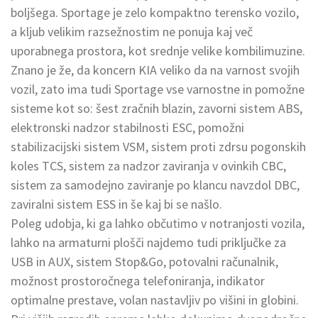
boljšega. Sportage je zelo kompaktno terensko vozilo,
a kljub velikim razsežnostim ne ponuja kaj več
uporabnega prostora, kot srednje velike kombilimuzine.
Znano je že, da koncern KIA veliko da na varnost svojih
vozil, zato ima tudi Sportage vse varnostne in pomožne
sisteme kot so: šest zračnih blazin, zavorni sistem ABS,
elektronski nadzor stabilnosti ESC, pomožni
stabilizacijski sistem VSM, sistem proti zdrsu pogonskih
koles TCS, sistem za nadzor zaviranja v ovinkih CBC,
sistem za samodejno zaviranje po klancu navzdol DBC,
zaviralni sistem ESS in še kaj bi se našlo.
Poleg udobja, ki ga lahko občutimo v notranjosti vozila,
lahko na armaturni plošči najdemo tudi priključke za
USB in AUX, sistem Stop&Go, potovalni računalnik,
možnost prostoročnega telefoniranja, indikator
optimalne prestave, volan nastavljiv po višini in globini.