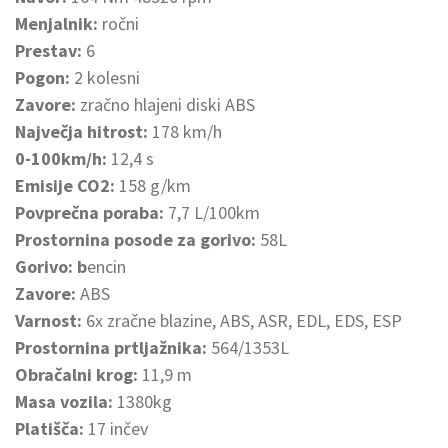
Menjalnik:
ročni
Prestav:
6
Pogon:
2 kolesni
Zavore:
zračno hlajeni diski ABS
Največja hitrost:
178 km/h
0-100km/h:
12,4 s
Emisije CO2:
158 g/km
Povprečna poraba:
7,7 L/100km
Prostornina posode za gorivo:
58L
Gorivo: b
encin
Zavore:
ABS
Varnost:
6x zračne blazine, ABS, ASR, EDL, EDS, ESP
Prostornina prtljažnika:
564/1353L
Obračalni krog:
11,9 m
Masa vozila:
1380kg
Platišča:
17 inčev