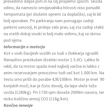
presedimo daljše poti in na cilj prispemo spočiti. Škoda
edino, da namesto omejevalnika hitrosti niso ponudili
tempomata (pri dodatni opremi za doplačilo), saj bi bil
bolj uporaben. Pri parkiranju nam pomagajo zadnji
parkirni senzorji, ki pridejo zelo prav, saj sta zadnji stekli
na vratih dokaj visoki in bolj malo vidimo, kaj se skriva
pod njima.
Informacije o motorju
Kot v vseh Dacijinih vozilih so tudi v Dokkerja vgradili
Renaultov preizkušen dizelski motor 1.5 dCi. Lahko bi
rekli, da ta motor spada med najbolj varčne in lahko z
enim rezervoarjem prevozimo tudi več kot 1.000 km. Na
testu smo prišli do porabe 4,9l/100km. Motor je imel 90
konjskih moči, kar je čisto dovolj, da lepo vleče težo
vozila (1280kg). Pri 1750 rpm doseže 200Nm navora, ter
nizko količino emisij CO2 (118g/km).
Končno mnenje