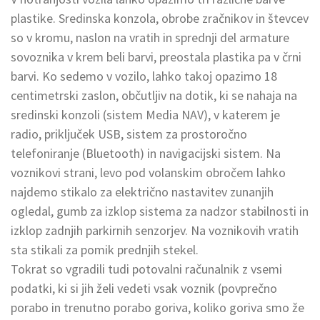
plastike. Sredinska konzola, obrobe zračnikov in števcev
so v kromu, naslon na vratih in sprednji del armature
sovoznika v krem beli barvi, preostala plastika pa v črni
barvi. Ko sedemo v vozilo, lahko takoj opazimo 18
centimetrski zaslon, občutljiv na dotik, ki se nahaja na
sredinski konzoli (sistem Media NAV), v katerem je
radio, priključek USB, sistem za prostoročno
telefoniranje (Bluetooth) in navigacijski sistem. Na
voznikovi strani, levo pod volanskim obročem lahko
najdemo stikalo za električno nastavitev zunanjih
ogledal, gumb za izklop sistema za nadzor stabilnosti in
izklop zadnjih parkirnih senzorjev. Na voznikovih vratih
sta stikali za pomik prednjih stekel.
Tokrat so vgradili tudi potovalni računalnik z vsemi
podatki, ki si jih želi vedeti vsak voznik (povprečno
porabo in trenutno porabo goriva, koliko goriva smo že