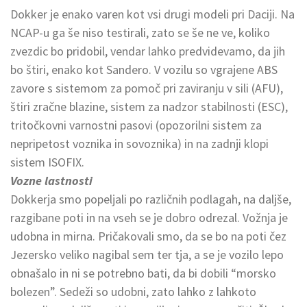
Dokker je enako varen kot vsi drugi modeli pri Daciji. Na
NCAP-u ga še niso testirali, zato se še ne ve, koliko
zvezdic bo pridobil, vendar lahko predvidevamo, da jih
bo štiri, enako kot Sandero. V vozilu so vgrajene ABS
zavore s sistemom za pomoč pri zaviranju v sili (AFU),
štiri zračne blazine, sistem za nadzor stabilnosti (ESC),
tritočkovni varnostni pasovi (opozorilni sistem za
nepripetost voznika in sovoznika) in na zadnji klopi
sistem ISOFIX.
Vozne lastnosti
Dokkerja smo popeljali po različnih podlagah, na daljše,
razgibane poti in na vseh se je dobro odrezal. Vožnja je
udobna in mirna. Pričakovali smo, da se bo na poti čez
Jezersko veliko nagibal sem ter tja, a se je vozilo lepo
obnašalo in ni se potrebno bati, da bi dobili “morsko
bolezen”. Sedeži so udobni, zato lahko z lahkoto