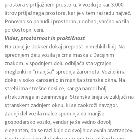
prostora v prtljažnem prostoru. V vozilu je kar 3.000
litrov prtljažnega prostora, kar je v tem razredu največ.
Ponovno so ponudili prostorno, udobno, varčno vozilo
po dostopni ceni.
Videz, prostornost in praktičnost
Na zunaj je Dokker dokaj preprost in mehkih linij. Na
sprednjem delu vozila je črna maska z Dacijinim
znakom, v spodnjem delu odbijača sta vgrajeni
meglenki in “manjša” sprednja žarometa. Vozilo ima
dokaj visoko karoserijo in manjša stranska okna. Na
strehi ima strešne nosilce, kar ga naredi bolj
atraktivnega in zanimivega. Stranska linija se zaključi na
stranskem zadnjem oknu, ki se zaokroži navzgor.
Zadnji del vozila malce spominja na manjše
gospodarsko vozilo, vendar je še vedno dovolj
eleganten, da se razlikuje od svojih delovnih bratrancev.
V notranjosti vozila lahko opazimo tri različne barve