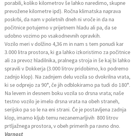
porabili, koliko kilometrov še lahko naredimo, skupne
prevožene kilometre ipd). Ročna klimatska naprava
poskrbi, da nam v poletnih dneh ni vroče in da na
počitnice potujemo v prijetnem hladu ali pa, da se
udobno vozimo po vsakodnevnih opravkih.
Vozilo meri v dolžino 4,36 m in nam s tem ponudi kar
3.000 litra prostora, ki ga lahko izkoristimo za počitnice
ali za prevoz hladilnika, pralnega stroja in še kaj bi lahko
spravili v Dokkerja (3.000 litrov pridobimo, ko podremo
zadnjo klop). Na zadnjem delu vozila so dvokrilna vrata,
ki se odprejo za 90°, če jih odblokiramo pa tudi do 180°.
Na levem in desnem boku vozila so drsna vrata; naše
testno vozilo je imelo drsna vrata na obeh straneh,
serijsko pa so le na eni strani. Če je postavljena zadnja
klop, imamo kljub temu nezanemarljivih 800 litrov
prtljažnega prostora, v obeh primerih pa ravno dno.
Varnost