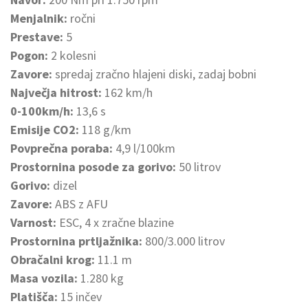
Menjalnik:
ročni
Prestave:
5
Pogon:
2 kolesni
Zavore:
spredaj zračno hlajeni diski, zadaj bobni
Največja hitrost:
162 km/h
0-100km/h:
13,6 s
Emisije CO2:
118 g/km
Povprečna poraba:
4,9 l/100km
Prostornina posode za gorivo:
50 litrov
Gorivo:
dizel
Zavore:
ABS z AFU
Varnost:
ESC, 4 x zračne blazine
Prostornina prtljažnika:
800/3.000 litrov
Obračalni krog:
11.1 m
Masa vozila:
1.280 kg
Platišča:
15 inčev