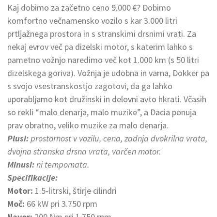
Kaj dobimo za začetno ceno 9.000 €? Dobimo
komfortno večnamensko vozilo s kar 3.000 litri
prtljažnega prostora in s stranskimi drsnimi vrati. Za
nekaj evrov več pa dizelski motor, s katerim lahko s
pametno vožnjo naredimo več kot 1.000 km (s 50 litri
dizelskega goriva). Vožnja je udobna in varna, Dokker pa
s svojo vsestranskostjo zagotovi, da ga lahko
uporabljamo kot družinski in delovni avto hkrati. Včasih
so rekli “malo denarja, malo muzike”, a Dacia ponuja
prav obratno, veliko muzike za malo denarja.
Plusi:
prostornost v vozilu, cena, zadnja dvokrilna vrata,
dvojna stranska drsna vrata, varčen motor.
Minusi
:
ni tempomata.
Specifikacije:
Motor:
1.5-litrski, štirje cilindri
Moč:
66 kW pri 3.750 rpm
Navor:
200 Nm pri 1.750 rpm