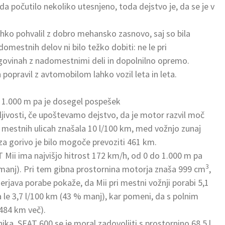
rda počutilo nekoliko utesnjeno, toda dejstvo je, da se je v
ahko pohvalil z dobro mehansko zasnovo, saj so bila
domestnih delov ni bilo težko dobiti: ne le pri
trgovinah z nadomestnimi deli in dopolnilno opremo.
popravil z avtomobilom lahko vozil leta in leta.
o 1.000 m pa je dosegel pospešek
ivosti, če upoštevamo dejstvo, da je motor razvil moč
 mestnih ulicah znašala 10 l/100 km, med vožnjo zunaj
 za gorivo je bilo mogoče prevoziti 461 km.
T Mii ima najvišjo hitrost 172 km/h, od 0 do 1.000 m pa
3
manj). Pri tem gibna prostornina motorja znaša 999 cm
,
rjava porabe pokaže, da Mii pri mestni vožnji porabi 5,1
a le 3,7 l/100 km (43 % manj), kar pomeni, da s polnim
484 km več).
nika. SEAT 600 se je moral zadovoljiti s prostornino 68,5 l,