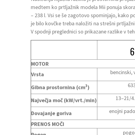
medtem ko prtljažnik modela Mii ponuja skoraj
– 238 l. Vsi se še zagotovo spominjajo, kako po
je bilo kovčke treba naložiti na strešni prtljažni
V spodnji preglednici so prikazane razlike v t
6
MOTOR
bencinski, v
Vrsta
63
3
Gibna prostornina (cm
)
13–21/4
Največja moč (kW/vrt./min)
enojni pado
Dovajanje goriva
PRENOS MOČI
pogo
Pogon