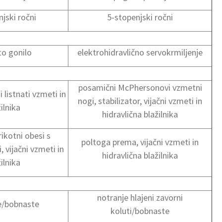
jski ročni
5-stopenjski ročni
to gonilo
elektrohidravlično servokrmiljenje
posamični McPhersonovi vzmetni
 listnati vzmeti in
nogi, stabilizator, vijačni vzmeti in
ilnika
hidravlična blažilnika
ikotni obesi s
poltoga prema, vijačni vzmeti in
, vijačni vzmeti in
hidravlična blažilnika
ilnika
notranje hlajeni zavorni
e/bobnaste
koluti/bobnaste