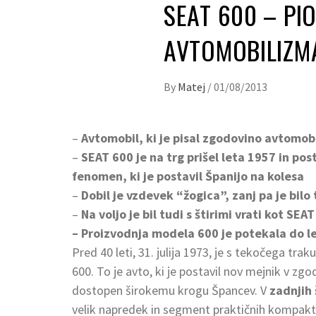
SEAT 600 – PI
AVTOMOBILIZM
By
Matej
/
01/08/2013
–
Avtomobil, ki je pisal zgodovino avtomobi
–
SEAT 600 je na trg prišel leta 1957 in pos
fenomen, ki je postavil Španijo na kolesa
–
Dobil je vzdevek “žogica”, zanj pa je bilo
–
Na voljo je bil tudi s štirimi vrati kot SEA
– Proizvodnja modela
600 je potekala do le
Pred 40 leti, 31. julija 1973, je s tekočega tra
600. To je avto, ki je postavil nov mejnik v zg
dostopen širokemu krogu Špancev. V
zadnjih 
velik napredek in segment praktičnih kompaktn