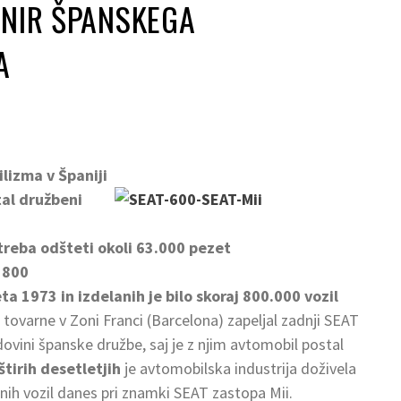
ONIR ŠPANSKEGA
A
lizma v Španiji
tal družbeni
 treba odšteti okoli 63.000 pezet
T 800
ta 1973 in izdelanih je
bilo skoraj 800.000 vozil
ku tovarne v Zoni Franci (Barcelona) zapeljal zadnji SEAT
odovini španske družbe, saj je z njim avtomobil postal
štirih desetletjih
je avtomobilska industrija doživela
ih vozil danes pri znamki SEAT zastopa Mii.