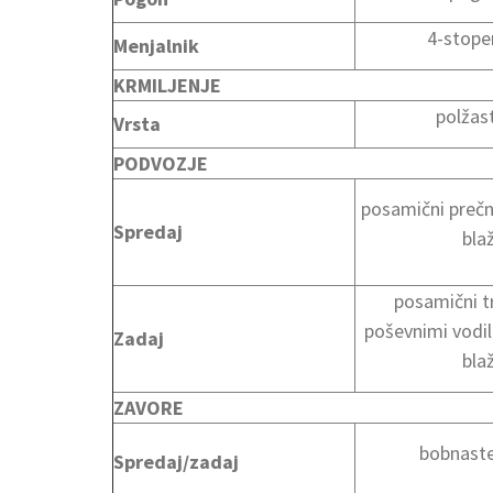
4-stopen
Menjalnik
KRMILJENJE
polžas
Vrsta
PODVOZJE
posamični prečni
Spredaj
blaž
posamični tr
poševnimi vodili
Zadaj
blaž
ZAVORE
bobnast
Spredaj/zadaj