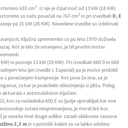
3
ostornino 633 cm
. Iz nje je črpal moč od 13 kW (18 KM)
3
rostornino so nato povečali na 767 cm
in pri izvedbah
D, E
asneje pa 21 kW (28 KM). Navedene izvedbe so izdelovali
unanjosti, ključno spremembo so po letu 1970 doživela
nazaj. Kot je bilo že omenjeno, je bil prvotni motor
 sprememb
8 KM) in pozneje 15 kW (20 KM). Pri izvedbah 600 D in 600
adnjem letu (pri izvedbi L Especial) pa je motor pridobil
no s povečanjem kompresije. Kot pove že ime, se je
gance, za kar je poskrbelo oblazinjenje iz pliša. Poleg
je aktivirala z avtomobilskim ključem.
63, kot za naslednika 600 E so ljudje uporabljali kar ime
proizvodnje ostala nespremenjena, je moral biti kos
je seveda imel druge odlike: zaradi oblikovne zasnove
olžino 3,3 m
in v potniški kabini so se lahko udobno