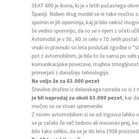
SEAT 600 je ikona, ki je
v letih počasnega okrev
Španiji. Noben drug model se ni tako močno zas
spomin in jih opominja, kaj je bilo nekoč mogoč
še vedno spomnijo, da so se v njem z očeti učil
Avtomobil je v 50., 60. in celo v 70. letih postal
vnuki in pravnuki so leta poslušali zgodbe o “s
pot z avtomobilom, je bila to že sama po sebi 
komunikacijske povezave, majhna zmogljivost 
primerjati z današnjo tehnologijo.
Na voljo že za 63.000 pezet
Številne družine iz delavskega razreda so si 
je bil naprodaj za okoli 63.000 pezet
, kar d
močno so se stvari spremenile.
Z novim avtomobilom si se od trgovca lahko o
se je začelo že več tednov ali mesecev prej, k
bilo tako veliko, da se je do leta 1958 proizvo