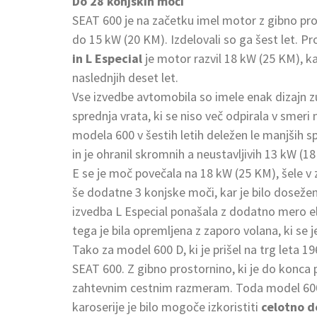
Do 28 konjskih moči
SEAT 600 je na začetku imel motor z gibno pr
do 15 kW (20 KM). Izdelovali so ga šest let. P
in L Especial
je motor razvil 18 kW (25 KM), k
naslednjih deset let.
Vse izvedbe avtomobila so imele enak dizajn z
sprednja vrata, ki se niso več odpirala v smeri 
modela 600 v šestih letih deležen le manjših
in je ohranil skromnih a neustavljivih 13 kW (1
E se je moč povečala na 18 kW (25 KM), šele v z
še dodatne 3 konjske moči, kar je bilo doseže
izvedba L Especial ponašala z dodatno mero ele
tega je bila opremljena z zaporo volana, ki se 
Tako za model 600 D, ki je prišel na trg leta 19
SEAT 600. Z gibno prostornino, ki je do konca 
zahtevnim cestnim razmeram. Toda model 600 
karoserije je bilo mogoče izkoristiti
celotno d