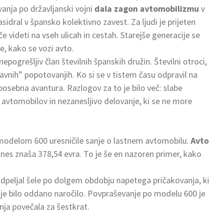
anja po državljanski vojni
dala zagon avtomobilizmu
v
idral v špansko kolektivno zavest. Za ljudi je prijeten
e videti na vseh ulicah in cestah. Starejše generacije se
e, kako se vozi avto.
 nepogrešljiv član številnih španskih družin. Številni otroci,
lavnih” popotovanjih. Ko si se v tistem času odpravil na
posebna avantura. Razlogov za to je bilo več: slabe
avtomobilov in nezanesljivo delovanje, ki se ne more
z modelom 600 uresničile sanje o lastnem avtomobilu.
Avto
anes znaša 378,54 evra. To je še en nazoren primer, kako
dpeljal šele po dolgem obdobju napetega pričakovanja, ki
o je bilo oddano naročilo. Povpraševanje po modelu 600 je
dnja povečala za šestkrat.