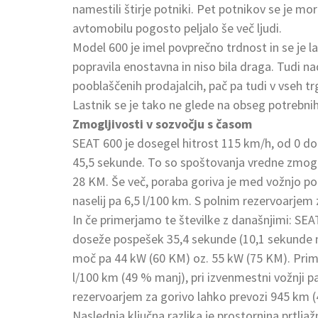
namestili štirje potniki. Pet potnikov se je mo
avtomobilu pogosto peljalo še več ljudi.
Model 600 je imel povprečno trdnost in se je l
popravila enostavna in niso bila draga. Tudi na
pooblaščenih prodajalcih, pač pa tudi v vseh 
Lastnik se je tako ne glede na obseg potrebnih 
Zmogljivosti v sozvočju s časom
SEAT 600 je dosegel hitrost 115 km/h, od 0 d
45,5 sekunde. To so spoštovanja vredne zmoglj
28 KM. Še več, poraba goriva je med vožnjo po
naselij pa 6,5 l/100 km. S polnim rezervoarjem
In če primerjamo te številke z današnjimi: SEA
doseže pospešek 35,4 sekunde (10,1 sekunde 
moč pa 44 kW (60 KM) oz. 55 kW (75 KM). Prime
l/100 km (49 % manj), pri izvenmestni vožnji p
rezervoarjem za gorivo lahko prevozi 945 km (
Naslednja ključna razlika je prostornina prtljaž