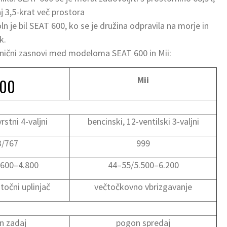
 3,5-krat več prostora
ln je bil SEAT 600, ko se je družina odpravila na morje in
k.
ehnični zasnovi med modeloma SEAT 600 in Mii:
Mii
00
rstni 4-valjni
bencinski, 12-ventilski 3-valjni
3/767
999
.600–4.800
44–55/5.500–6.200
točni uplinjač
večtočkovno vbrizgavanje
n zadaj
pogon spredaj