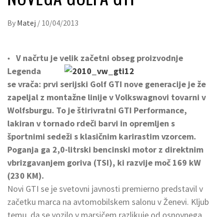
By
Matej
/
10/04/2013
•
V načrtu je velik začetni obseg proizvodnje
Legenda
se vrača: prvi serijski Golf GTI nove generacije je že
zapeljal z montažne linije v Volkswagnovi tovarni v
Wolfsburgu. To je štirivratni GTI Performance,
lakiran v tornado rdeči barvi in opremljen s
športnimi sedeži s klasičnim karirastim vzorcem.
Poganja ga 2,0-litrski bencinski motor z direktnim
vbrizgavanjem goriva (TSI), ki razvije moč 169 kW
(230 KM).
Novi GTI se je svetovni javnosti premierno predstavil v
začetku marca na avtomobilskem salonu v Ženevi. Kljub
temu, da se vozilo v marsičem razlikuje od osnovnega