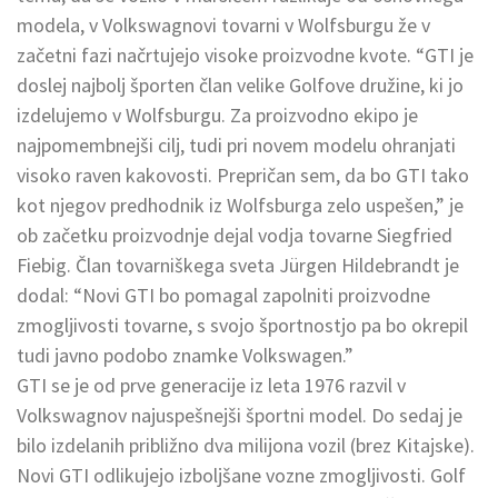
modela, v Volkswagnovi tovarni v Wolfsburgu že v
začetni fazi načrtujejo visoke proizvodne kvote. “GTI je
doslej najbolj športen član velike Golfove družine, ki jo
izdelujemo v Wolfsburgu. Za proizvodno ekipo je
najpomembnejši cilj, tudi pri novem modelu ohranjati
visoko raven kakovosti. Prepričan sem, da bo GTI tako
kot njegov predhodnik iz Wolfsburga zelo uspešen,” je
ob začetku proizvodnje dejal vodja tovarne Siegfried
Fiebig. Član tovarniškega sveta Jürgen Hildebrandt je
dodal: “Novi GTI bo pomagal zapolniti proizvodne
zmogljivosti tovarne, s svojo športnostjo pa bo okrepil
tudi javno podobo znamke Volkswagen.”
GTI se je od prve generacije iz leta 1976 razvil v
Volkswagnov najuspešnejši športni model. Do sedaj je
bilo izdelanih približno dva milijona vozil (brez Kitajske).
Novi GTI odlikujejo izboljšane vozne zmogljivosti. Golf