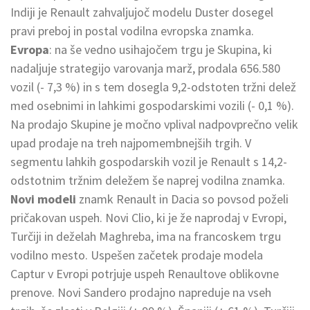
Indiji je Renault zahvaljujoč modelu Duster dosegel
pravi preboj in postal vodilna evropska znamka.
Evropa
: na še vedno usihajočem trgu je Skupina, ki
nadaljuje strategijo varovanja marž, prodala 656.580
vozil (- 7,3 %) in s tem dosegla 9,2-odstoten tržni delež
med osebnimi in lahkimi gospodarskimi vozili (- 0,1 %).
Na prodajo Skupine je močno vplival nadpovprečno velik
upad prodaje na treh najpomembnejših trgih. V
segmentu lahkih gospodarskih vozil je Renault s 14,2-
odstotnim tržnim deležem še naprej vodilna znamka.
Novi modeli
znamk Renault in Dacia so povsod poželi
pričakovan uspeh. Novi Clio, ki je že naprodaj v Evropi,
Turčiji in deželah Maghreba, ima na francoskem trgu
vodilno mesto. Uspešen začetek prodaje modela
Captur v Evropi potrjuje uspeh Renaultove oblikovne
prenove. Novi Sandero prodajno napreduje na vseh