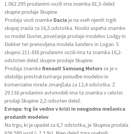
1.062.295 prodanimi vozili ima znamka 81,5-delež
skupne prodaje Skupine.
Prodaja vozil znamke
Dacia
je na vseh njenih trgih
skupaj zrasla za 16,5 odstotka. Nosilci uspeha znamke
so model Duster, povečanje prodaje modelov Lodgy in
Dokker ter prenovljena modela Sandero in Logan. S
skupno 211.438 prodanimi vozili ima ta znamka 16,2-
odstoten delež skupne prodaje Skupine.
Prodaja znamke
Renault Samsung Motors
se je v
obdobju prestrukturiranja ponudbe modelov in
komercialne mreže zmanjšala za 12,4 odstotka. Z
29.136 prodanimi avtomobili ima ta znamka v celotni
prodaji Skupine 2,2-odsoten delež.
Evropa: trg še vedno v krizi in neugodna mešanica
prodanih modelov
Na trgu, ki je upadel za 6,7 odstotka, je Skupina prodala
656.580 vozil (- 7,3 %). Njen delež trga osebnih