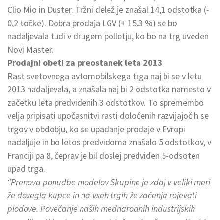
Clio Mio in Duster. Tržni delež je znašal 14,1 odstotka (-
0,2 točke). Dobra prodaja LGV (+ 15,3 %) se bo
nadaljevala tudi v drugem polletju, ko bo na trg uveden
Novi Master.
Prodajni obeti za preostanek leta 2013
Rast svetovnega avtomobilskega trga naj bi se v letu
2013 nadaljevala, a znašala naj bi 2 odstotka namesto v
začetku leta predvidenih 3 odstotkov. To spremembo
velja pripisati upočasnitvi rasti določenih razvijajočih se
trgov v obdobju, ko se upadanje prodaje v Evropi
nadaljuje in bo letos predvidoma znašalo 5 odstotkov, v
Franciji pa 8, čeprav je bil doslej predviden 5-odsoten
upad trga.
“Prenova ponudbe modelov Skupine je zdaj v veliki meri
že dosegla kupce in na vseh trgih že začenja rojevati
plodove. Povečanje naših mednarodnih industrijskih