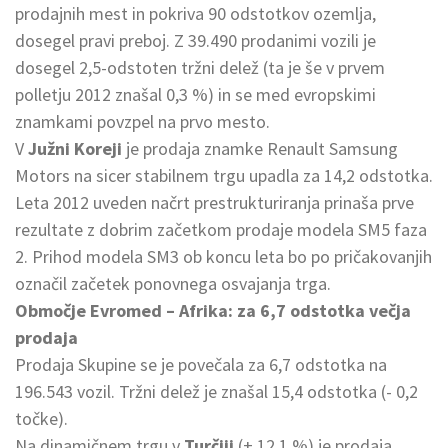
prodajnih mest in pokriva 90 odstotkov ozemlja,
dosegel pravi preboj. Z 39.490 prodanimi vozili je
dosegel 2,5-odstoten tržni delež (ta je še v prvem
polletju 2012 znašal 0,3 %) in se med evropskimi
znamkami povzpel na prvo mesto.
V
Južni Koreji
je prodaja znamke Renault Samsung
Motors na sicer stabilnem trgu upadla za 14,2 odstotka.
Leta 2012 uveden načrt prestrukturiranja prinaša prve
rezultate z dobrim začetkom prodaje modela SM5 faza
2. Prihod modela SM3 ob koncu leta bo po pričakovanjih
označil začetek ponovnega osvajanja trga.
Območje Evromed – Afrika: za 6,7 odstotka večja
prodaja
Prodaja Skupine se je povečala za 6,7 odstotka na
196.543 vozil. Tržni delež je znašal 15,4 odstotka (- 0,2
točke).
Na dinamičnem trgu v
Turčiji
(+ 12,1 %) je prodaja