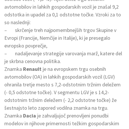
avtomobilov in lahkih gospodarskih vozil je znašal 9,2
odstotka in upadel za 0,1 odstotne točke. Vzroki za to
so naslednji:
– skrčenje treh najpomembnejših trgov Skupine v
Evropi (Francije, Nemčije in Italije), ki je presegalo
evropsko povprečje,
– nadaljevanje strategije varovanja marž, katere del
je skrbna cenovna politika.
Znamka
Renault
je na evropskem trgu osebnih
avtomobilov (OA) in lahkih gospodarskih vozil (LGV)
ohranila tretje mesto s 7,2-odstotnim tržnim deležem
(- 0,5 odstotne točke). V segmentu LGV je s 14,2-
odstotnim tržnim deležem (- 2,2 odstotne točke) že
šestnajsto leto zapored vodilna znamka na trgu.
Znamka
Dacia
je zahvaljujoč prenovljeni ponudbi
modelov in njihove primernosti težkim gospodarskim