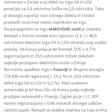
razmeram v Evropi svoj delež na trgu OA in LGV
povečala za 0,4 odstotne točke na 2,0 odstotka. Tako
je dosegla največjo rast tržnega deleža in števila
prodanih vozil med vsemi znamkami na trgu.
Na porajajočem se trgu
električnih vozil
je znamka
Renault s štirimi modeli brez izpustov (Z.E.) z 48,9-
odstotnim deležem trga OA in LGV ohranila svoj vodilni
položaj. Ob koncu junija je bil Renault ZOE s 4.770
registracijami in 29,5-odstotnim tržnim deležem
najbolje prodajano električno vozilo v Evropi.
Na močno upadlem trgu v
Franciji
je Skupina dosegla
278.848 novih registracij (- 10,1 %) in 24,9-odstoten
delež trga OA in LGV (+ 0,2 %). Med osebnimi
avtomobili je bil Novi Clio ob koncu junija najbolje
prodajan avtomobil v Franciji, Captur pa je z 11.309
novimi registracijami v treh mesecih dosegel odličen
začetni uspeh. Renault je vodilna znamka na trgu in ima