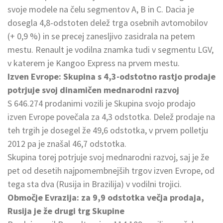
svoje modele na čelu segmentov A, B in C. Dacia je
dosegla 4,8-odstoten delež trga osebnih avtomobilov
(+ 0,9 %) in se precej zanesljivo zasidrala na petem
mestu. Renault je vodilna znamka tudi v segmentu LGV,
v katerem je Kangoo Express na prvem mestu.
Izven Evrope: Skupina s 4,3-odstotno rastjo prodaje
potrjuje svoj dinamičen mednarodni razvoj
S 646.274 prodanimi vozili je Skupina svojo prodajo
izven Evrope povečala za 4,3 odstotka. Delež prodaje na
teh trgih je dosegel že 49,6 odstotka, v prvem polletju
2012 pa je znašal 46,7 odstotka.
Skupina torej potrjuje svoj mednarodni razvoj, saj je že
pet od desetih najpomembnejših trgov izven Evrope, od
tega sta dva (Rusija in Brazilija) v vodilni trojici.
Območje Evrazija: za 9,9 odstotka večja prodaja,
Rusija je že drugi trg Skupine