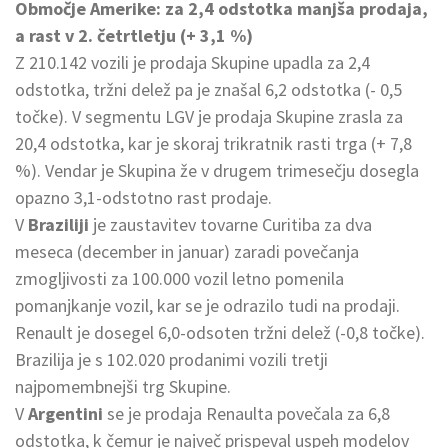
Območje Amerike: za 2,4 odstotka manjša prodaja,
a rast v 2. četrtletju (+ 3,1 %)
Z 210.142 vozili je prodaja Skupine upadla za 2,4
odstotka, tržni delež pa je znašal 6,2 odstotka (- 0,5
točke). V segmentu LGV je prodaja Skupine zrasla za
20,4 odstotka, kar je skoraj trikratnik rasti trga (+ 7,8
%). Vendar je Skupina že v drugem trimesečju dosegla
opazno 3,1-odstotno rast prodaje.
V
Braziliji
je zaustavitev tovarne Curitiba za dva
meseca (december in januar) zaradi povečanja
zmogljivosti za 100.000 vozil letno pomenila
pomanjkanje vozil, kar se je odrazilo tudi na prodaji.
Renault je dosegel 6,0-odsoten tržni delež (-0,8 točke).
Brazilija je s 102.020 prodanimi vozili tretji
najpomembnejši trg Skupine.
V
Argentini
se je prodaja Renaulta povečala za 6,8
odstotka, k čemur je največ prispeval uspeh modelov