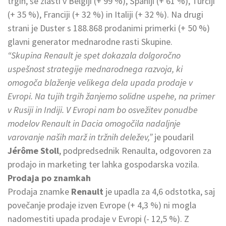
trgih, še zlasti v Belgiji (+ 99 %), Španiji (+ 61 %), Turčiji
(+ 35 %), Franciji (+ 32 %) in Italiji (+ 32 %). Na drugi
strani je Duster s 188.868 prodanimi primerki (+ 50 %)
glavni generator mednarodne rasti Skupine.
“Skupina Renault je spet dokazala dolgoročno
uspešnost strategije mednarodnega razvoja, ki
omogoča blaženje velikega dela upada prodaje v
Evropi. Na tujih trgih žanjemo solidne uspehe, na primer
v Rusiji in Indiji. V Evropi nam bo osvežitev ponudbe
modelov Renault in Dacia omogočila nadaljnje
varovanje naših marž in tržnih deležev,”
je poudaril
Jérôme Stoll
, podpredsednik Renaulta, odgovoren za
prodajo in marketing ter lahka gospodarska vozila.
Prodaja po znamkah
Prodaja znamke
Renault
je upadla za 4,6 odstotka, saj
povečanje prodaje izven Evrope (+ 4,3 %) ni mogla
nadomestiti upada prodaje v Evropi (- 12,5 %). Z