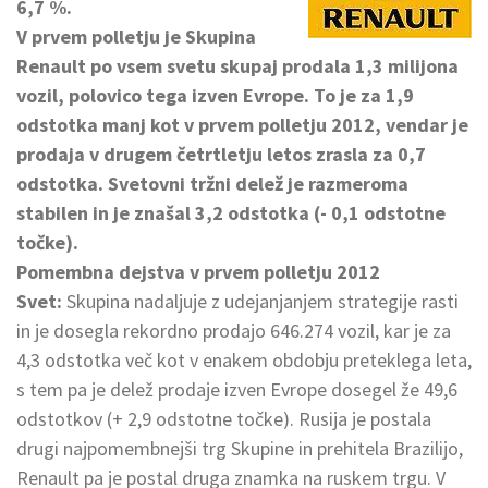
6,7 %.
V prvem polletju je Skupina
Renault po vsem svetu skupaj prodala 1,3 milijona
vozil, polovico tega izven Evrope. To je za 1,9
odstotka manj kot v prvem polletju 2012, vendar je
prodaja v drugem četrtletju letos zrasla za 0,7
odstotka. Svetovni tržni delež je razmeroma
stabilen in je znašal 3,2 odstotka (- 0,1 odstotne
točke).
Pomembna dejstva v prvem polletju 2012
Svet:
Skupina nadaljuje z udejanjanjem strategije rasti
in je dosegla rekordno prodajo 646.274 vozil, kar je za
4,3 odstotka več kot v enakem obdobju preteklega leta,
s tem pa je delež prodaje izven Evrope dosegel že 49,6
odstotkov (+ 2,9 odstotne točke). Rusija je postala
drugi najpomembnejši trg Skupine in prehitela Brazilijo,
Renault pa je postal druga znamka na ruskem trgu. V