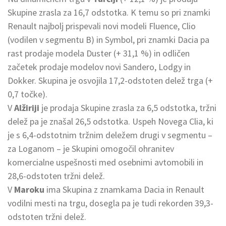
Skupine zrasla za 16,7 odstotka. K temu so pri znamki
Renault najbolj prispevali novi modeli Fluence, Clio
(vodilen v segmentu B) in Symbol, pri znamki Dacia pa
rast prodaje modela Duster (+ 31,1 %) in odličen
začetek prodaje modelov novi Sandero, Lodgy in
Dokker. Skupina je osvojila 17,2-odstoten delež trga (+
0,7 točke).
V
Alžiriji
je prodaja Skupine zrasla za 6,5 odstotka, tržni
delež pa je znašal 26,5 odstotka. Uspeh Novega Clia, ki
je s 6,4-odstotnim tržnim deležem drugi v segmentu –
za Loganom – je Skupini omogočil ohranitev
komercialne uspešnosti med osebnimi avtomobili in
28,6-odstoten tržni delež.
V
Maroku
ima Skupina z znamkama Dacia in Renault
vodilni mesti na trgu, dosegla pa je tudi rekorden 39,3-
odstoten tržni delež.