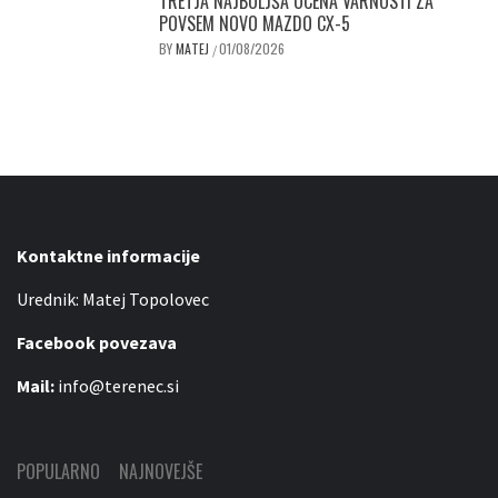
TRETJA NAJBOLJŠA OCENA VARNOSTI ZA
POVSEM NOVO MAZDO CX-5
BY
MATEJ
01/08/2026
/
Kontaktne informacije
Urednik: Matej Topolovec
Facebook povezava
Mail:
info@terenec.si
POPULARNO
NAJNOVEJŠE