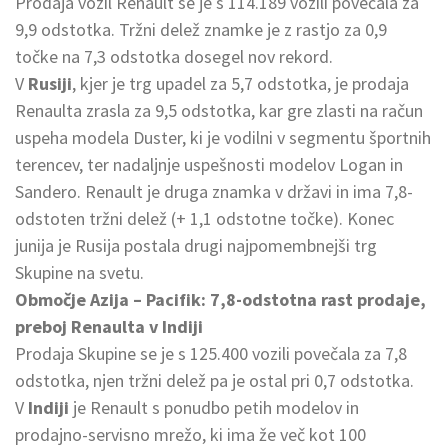
Prodaja vozil Renault se je s 114.189 vozili povečala za
9,9 odstotka. Tržni delež znamke je z rastjo za 0,9
točke na 7,3 odstotka dosegel nov rekord.
V
Rusiji
, kjer je trg upadel za 5,7 odstotka, je prodaja
Renaulta zrasla za 9,5 odstotka, kar gre zlasti na račun
uspeha modela Duster, ki je vodilni v segmentu športnih
terencev, ter nadaljnje uspešnosti modelov Logan in
Sandero. Renault je druga znamka v državi in ima 7,8-
odstoten tržni delež (+ 1,1 odstotne točke). Konec
junija je Rusija postala drugi najpomembnejši trg
Skupine na svetu.
Območje Azija – Pacifik: 7,8-odstotna rast prodaje,
preboj Renaulta v Indiji
Prodaja Skupine se je s 125.400 vozili povečala za 7,8
odstotka, njen tržni delež pa je ostal pri 0,7 odstotka.
V
Indiji
je Renault s ponudbo petih modelov in
prodajno-servisno mrežo, ki ima že več kot 100