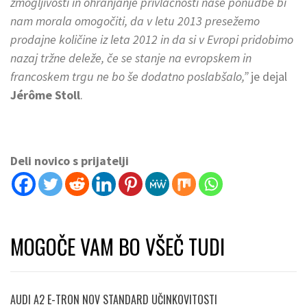
zmogljivosti in ohranjanje privlačnosti naše ponudbe bi
nam morala omogočiti, da v letu 2013 presežemo
prodajne količine iz leta 2012 in da si v Evropi pridobimo
nazaj tržne deleže, če se stanje na evropskem in
francoskem trgu ne bo še dodatno poslabšalo,”
je dejal
Jérôme Stoll
.
Deli novico s prijatelji
MOGOČE VAM BO VŠEČ TUDI
AUDI A2 E-TRON NOV STANDARD UČINKOVITOSTI