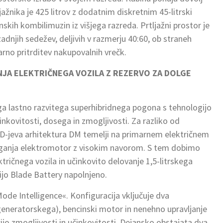
jažnika je 425 litrov z dodatnim diskretnim 45-litrski
ih kombilimuzin iz višjega razreda. Prtljažni prostor je
dnjih sedežev, deljivih v razmerju 40:60, ob straneh
arno pritrditev nakupovalnih vrečk.
NJA ELEKTRIČNEGA VOZILA Z REZERVO ZA DOLGE
a lastno razvitega superhibridnega pogona s tehnologijo
inkovitosti, dosega in zmogljivosti. Za razliko od
BYD-jeva arhitektura DM temelji na primarnem električnem
oganja elektromotor z visokim navorom. S tem dobimo
tričnega vozila in učinkovito delovanje 1,5-litrskega
ijo Blade Battery napolnjeno.
ode Intelligence«. Konfiguracija vključuje dva
neratorskega), bencinski motor in nenehno upravljanje
jo zmogljivosti in učinkovitosti. Dejansko obstajata dva