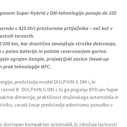
ogonom Super Hybrid z DM-tehnologijo ponuja do 105
zredu s 425 litri prostornine prtljažnika – več kot v
stnih terencih.
l/100 km, kar drastično zmanjšuje stroške delovanja,
s polno baterijo in polnim rezervoarjem goriva.
jejo vgrajen Google, projekcijski zaslon (head-up
m prek tehnologije NFC.
energije, predstavlja model DOLPHIN G DM-i, ki
i razred B. DOLPHIN G DM-i, ki ga poganja BYD-jev Super
aktne dimenzije, praktičnost družinskega avtomobila in
triko, zaradi česar predstavlja edinstveno ponudbo v
jo dostopen kompakten avtomobil, ki združuje lastnosti