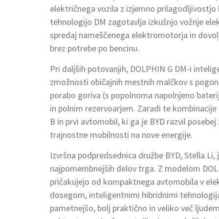
električnega vozila z izjemno prilagodljivostjo
tehnologijo DM zagotavlja izkušnjo vožnje ele
spredaj nameščenega elektromotorja in dovolj
brez potrebe po bencinu.
Pri daljših potovanjih, DOLPHIN G DM-i intelige
zmožnosti običajnih mestnih malčkov s pogon
porabo goriva (s popolnoma napolnjeno baterij
in polnim rezervoarjem. Zaradi te kombinacije
B in prvi avtomobil, ki ga je BYD razvil posebe
trajnostne mobilnosti na nove energije.
Izvršna podpredsednica družbe BYD, Stella Li,
najpomembnejših delov trga. Z modelom DOLPHI
pričakujejo od kompaktnega avtomobila v elek
dosegom, inteligentnimi hibridnimi tehnologij
pametnejšo, bolj praktično in veliko več lj