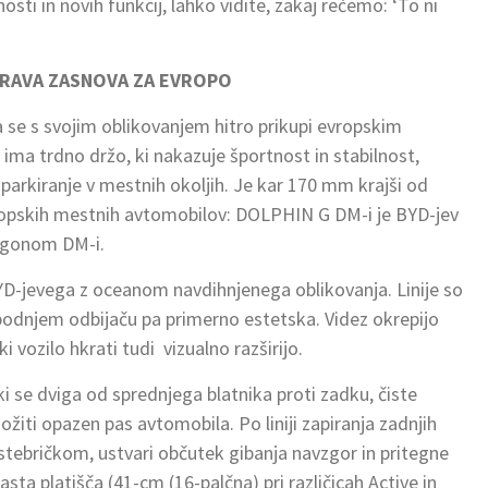
sti in novih funkcij, lahko vidite, zakaj rečemo: ‘To ni
PRAVA ZASNOVA ZA EVROPO
se s svojim oblikovanjem hitro prikupi evropskim
ma trdno držo, ki nakazuje športnost in stabilnost,
arkiranje v mestnih okoljih. Je kar 170 mm krajši od
ropskih mestnih avtomobilov: DOLPHIN G DM-i je BYD-jev
ogonom DM-i.
YD-jevega z oceanom navdihnjenega oblikovanja. Linije so
podnjem odbijaču pa primerno estetska. Videz okrepijo
 vozilo hkrati tudi vizualno razširijo.
ki se dviga od sprednjega blatnika proti zadku, čiste
iti opazen pas avtomobila. Po liniji zapiranja zadnjih
-stebričkom, ustvari občutek gibanja navzgor in pritegne
ta platišča (41-cm (16-palčna) pri različicah Active in