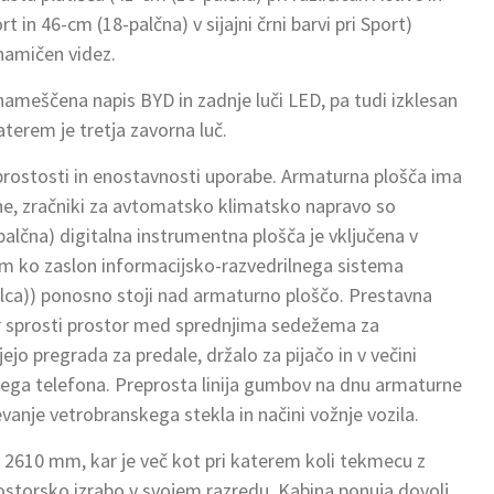
in 46-cm (18-palčna) v sijajni črni barvi pri Sport)
namičen videz.
a nameščena napis BYD in zadnje luči LED, pa tudi izklesan
aterem je tretja zavorna luč.
eprostosti in enostavnosti uporabe. Armaturna plošča ima
rine, zračniki za avtomatsko klimatsko napravo so
palčna) digitalna instrumentna plošča je vključena v
em ko zaslon informacijsko-razvedrilnega sistema
palca)) ponosno stoji nad armaturno ploščo. Prestavna
r sprosti prostor med sprednjima sedežema za
ejo pregrada za predale, držalo za pijačo in v večini
nega telefona. Preprosta linija gumbov na dnu armaturne
evanje vetrobranskega stekla in načini vožnje vozila.
 2610 mm, kar je več kot pri katerem koli tekmecu z
storsko izrabo v svojem razredu. Kabina ponuja dovolj