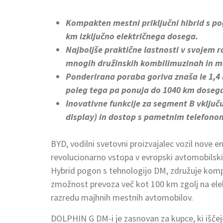
Kompakten mestni priključni hibrid s p
km izključno električnega dosega.
Najboljše praktične lastnosti v svojem ra
mnogih družinskih kombilimuzinah in me
Ponderirana poraba goriva znaša le 1,4 
poleg tega pa ponuja do 1040 km dosega 
Inovativne funkcije za segment B vključu
display) in dostop s pametnim telefono
BYD, vodilni svetovni proizvajalec vozil nove 
revolucionarno vstopa v evropski avtomobilsk
Hybrid pogon s tehnologijo DM, združuje komp
zmožnost prevoza več kot 100 km zgolj na elek
razredu majhnih mestnih avtomobilov.
DOLPHIN G DM-i je zasnovan za kupce, ki išče