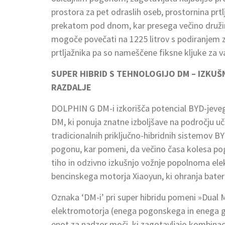
prostora za pet odraslih oseb, prostornina prtl
prekatom pod dnom, kar presega večino družinsk
mogoče povečati na 1225 litrov s podiranjem za
prtljažnika pa so nameščene fiksne kljuke za v
SUPER HIBRID S TEHNOLOGIJO DM – IZKUŠ
RAZDALJE
DOLPHIN G DM-i izkorišča potencial BYD-jeveg
DM, ki ponuja znatne izboljšave na področju uč
tradicionalnih priključno-hibridnih sistemov 
pogonu, kar pomeni, da večino časa kolesa p
tiho in odzivno izkušnjo vožnje popolnoma elek
bencinskega motorja Xiaoyun, ki ohranja bater
Oznaka ‘DM-i’ pri super hibridu pomeni »Dual M
elektromotorja (enega pogonskega in enega ge
enot za nadzor moči, ki zagotavljajo kombinaci