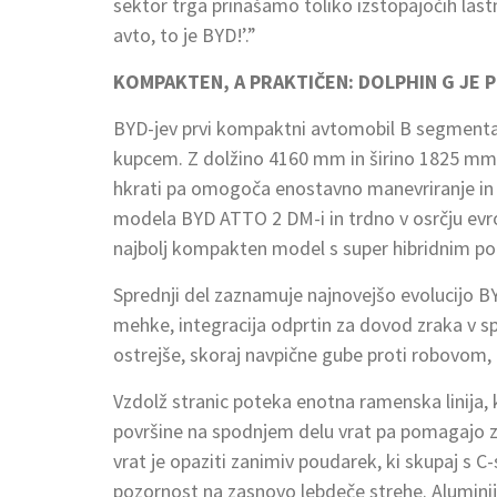
sektor trga prinašamo toliko izstopajočih lastno
avto, to je BYD!’.”
KOMPAKTEN, A PRAKTIČEN: DOLPHIN G JE 
BYD-jev prvi kompaktni avtomobil B segmenta 
kupcem. Z dolžino 4160 mm in širino 1825 mm i
hkrati pa omogoča enostavno manevriranje in p
modela BYD ATTO 2 DM-i in trdno v osrčju ev
najbolj kompakten model s super hibridnim p
Sprednji del zaznamuje najnovejšo evolucijo B
mehke, integracija odprtin za dovod zraka v s
ostrejše, skoraj navpične gube proti robovom, ki
Vzdolž stranic poteka enotna ramenska linija, 
površine na spodnjem delu vrat pa pomagajo zož
vrat je opaziti zanimiv poudarek, ki skupaj s C
pozornost na zasnovo lebdeče strehe. Aluminijas