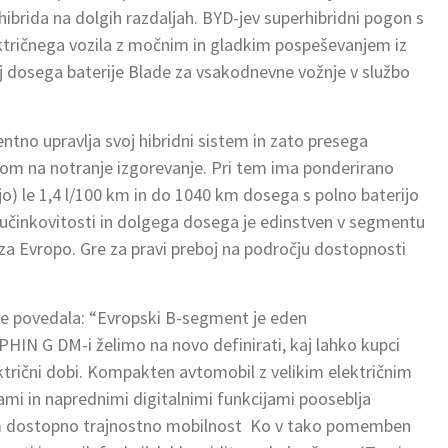
 hibrida na dolgih razdaljah. BYD-jev superhibridni pogon s
ktričnega vozila z močnim in gladkim pospeševanjem iz
 dosega baterije Blade za vsakodnevne vožnje v službo
ntno upravlja svoj hibridni sistem in zato presega
om na notranje izgorevanje. Pri tem ima ponderirano
o) le 1,4 l/100 km in do 1040 km dosega s polno baterijo
 učinkovitosti in dolgega dosega je edinstven v segmentu
j za Evropo. Gre za pravi preboj na področju dostopnosti
 je povedala: “Evropski B-segment je eden
N G DM-i želimo na novo definirati, kaj lahko kupci
trični dobi. Kompakten avtomobil z velikim električnim
ami in naprednimi digitalnimi funkcijami pooseblja
udem dostopno trajnostno mobilnost Ko v tako pomemben