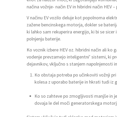
načina vožnje- način EV in hibridni način HEV –
V načinu EV vozilo deluje kot popolnoma električ
zažene bencinskega motorja, dokler se baterij
ki lahko sam rekuperira energijo, ki bi se sic
polnjenju baterije.
Ko voznik izbere HEV oz. hibridni način ali ko 
vodenje prevzamejo inteligentni’ sistemi, ki p
dejavnikov, vključno s stanjem napolnjenosti 
Ko obstaja potreba po učinkoviti vožnji pri
kolesa z uporabo baterije in hkrati tudi i
Ko so zahteve po zmogljivosti manjše in 
dovaja le del moči generatorskega motorja