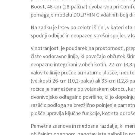
Boost, 46-cm (18-palčna) dvobarvna pri Comfort 
pomagajo modelu DOLPHIN G vdahniti bolj di
Na zadku je letev po celotni širini, v kateri st
spodnji odbijač in neopazen strešni spojler, v k
V notranjosti je poudarek na prostornosti, pr
čiste vodoravne linije, ki povečajo občutek ši
neopazno integrirani v obeh kotih. 22-cm (8,8-
valovite linije prečne armaturne plošče, medt
(velikosti 26-cm (10,1-palca) ali 33-cm (12,8-
ročica je nameščena ob volanskem obroču, ka
dvonivojsko odlagalno površino, ki jo dopolnjuj
različic podloga za brezžično polnjenje pamet
plošče upravlja ključne funkcije, kot sta odroš
Pametna zasnova in medosna razdalja, ki meri
običajnim pogonom, zagotavljata najboljšo pro