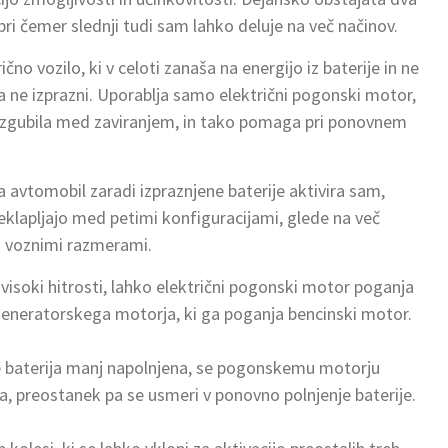
 pri čemer slednji tudi sam lahko deluje na več načinov.
no vozilo, ki v celoti zanaša na energijo iz baterije in ne
a ne izprazni. Uporablja samo električni pogonski motor,
er izgubila med zaviranjem, in tako pomaga pri ponovnem
ga avtomobil zaradi izpraznjene baterije aktivira sam,
reklapljajo med petimi konfiguracijami, glede na več
in voznimi razmerami.
 visoki hitrosti, lahko električni pogonski motor poganja
z generatorskega motorja, ki ga poganja bencinski motor.
je baterija manj napolnjena, se pogonskemu motorju
, preostanek pa se usmeri v ponovno polnjenje baterije.