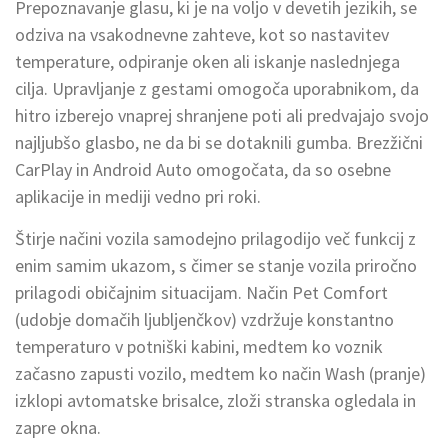
Prepoznavanje glasu, ki je na voljo v devetih jezikih, se
odziva na vsakodnevne zahteve, kot so nastavitev
temperature, odpiranje oken ali iskanje naslednjega
cilja. Upravljanje z gestami omogoča uporabnikom, da
hitro izberejo vnaprej shranjene poti ali predvajajo svojo
najljubšo glasbo, ne da bi se dotaknili gumba. Brezžični
CarPlay in Android Auto omogočata, da so osebne
aplikacije in mediji vedno pri roki.
Štirje načini vozila samodejno prilagodijo več funkcij z
enim samim ukazom, s čimer se stanje vozila priročno
prilagodi običajnim situacijam. Način Pet Comfort
(udobje domačih ljubljenčkov) vzdržuje konstantno
temperaturo v potniški kabini, medtem ko voznik
začasno zapusti vozilo, medtem ko način Wash (pranje)
izklopi avtomatske brisalce, zloži stranska ogledala in
zapre okna.