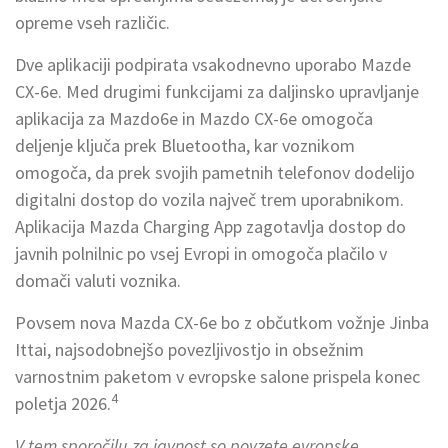
opreme vseh različic.
Dve aplikaciji podpirata vsakodnevno uporabo Mazde
CX-6e. Med drugimi funkcijami za daljinsko upravljanje
aplikacija za Mazdo6e in Mazdo CX-6e omogoča
deljenje ključa prek Bluetootha, kar voznikom
omogoča, da prek svojih pametnih telefonov dodelijo
digitalni dostop do vozila največ trem uporabnikom.
Aplikacija Mazda Charging App zagotavlja dostop do
javnih polnilnic po vsej Evropi in omogoča plačilo v
domači valuti voznika.
Povsem nova Mazda CX-6e bo z občutkom vožnje Jinba
Ittai, najsodobnejšo povezljivostjo in obsežnim
varnostnim paketom v evropske salone prispela konec
4
poletja 2026.
V tem sporočilu za javnost so povzete evropske