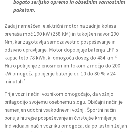
bogato serijsko opremo in obsežnim varnostnim
paketom.
Zadaj nameščeni električni motor na zadnja kolesa
prenaša moč 190 kW (258 KM) in takojšen navor 290
Nm, kar zagotavlja samozavestno pospeševanje in
odzivno upravljanje. Motor dopolnjuje baterija LFP s
2
kapaciteto 78 kWh, ki omogoča doseg do 484 km.
Hitro polnjenje z enosmernim tokom z močjo do 200
kW omogoča polnjenje baterije od 10 do 80 % v 24
minutah.³
Trije vozni načini voznikom omogočajo, da vožnjo
prilagodijo svojemu osebnemu slogu. Običajni način je
namenjen udobni vsakodnevni vožnji. Športni način
ponuja hitrejše pospeševanje in čvrstejše krmiljenje.
Individualni način vozniku omogoča, da po lastnih željah