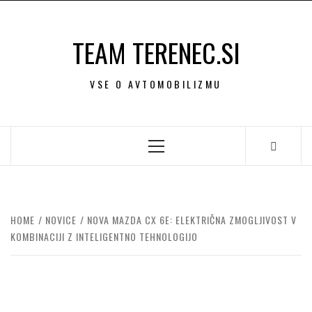
Skip
to
TEAM TERENEC.SI
content
VSE O AVTOMOBILIZMU
Primary
Menu
HOME
NOVICE
NOVA MAZDA CX 6E: ELEKTRIČNA ZMOGLJIVOST V
KOMBINACIJI Z INTELIGENTNO TEHNOLOGIJO