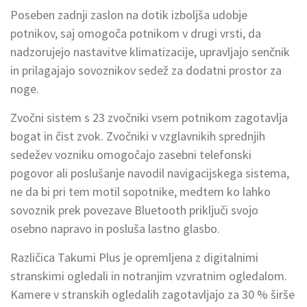
Poseben zadnji zaslon na dotik izboljša udobje
potnikov, saj omogoča potnikom v drugi vrsti, da
nadzorujejo nastavitve klimatizacije, upravljajo senčnik
in prilagajajo sovoznikov sedež za dodatni prostor za
noge.
Zvočni sistem s 23 zvočniki vsem potnikom zagotavlja
bogat in čist zvok. Zvočniki v vzglavnikih sprednjih
sedežev vozniku omogočajo zasebni telefonski
pogovor ali poslušanje navodil navigacijskega sistema,
ne da bi pri tem motil sopotnike, medtem ko lahko
sovoznik prek povezave Bluetooth priključi svojo
osebno napravo in posluša lastno glasbo.
Različica Takumi Plus je opremljena z digitalnimi
stranskimi ogledali in notranjim vzvratnim ogledalom.
Kamere v stranskih ogledalih zagotavljajo za 30 % širše