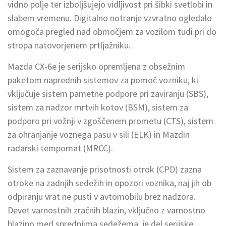
vidno polje ter izboljšujejo vidljivost pri šibki svetlobi in
slabem vremenu. Digitalno notranje vzvratno ogledalo
omogoča pregled nad območjem za vozilom tudi pri do
stropa natovorjenem prtljažniku.
Mazda CX-6e je serijsko opremljena z obsežnim
paketom naprednih sistemov za pomoč vozniku, ki
vključuje sistem pametne podpore pri zaviranju (SBS),
sistem za nadzor mrtvih kotov (BSM), sistem za
podporo pri vožnji v zgoščenem prometu (CTS), sistem
za ohranjanje voznega pasu v sili (ELK) in Mazdin
radarski tempomat (MRCC).
Sistem za zaznavanje prisotnosti otrok (CPD) zazna
otroke na zadnjih sedežih in opozori voznika, naj jih ob
odpiranju vrat ne pusti v avtomobilu brez nadzora.
Devet varnostnih zračnih blazin, vključno z varnostno
blazino med sprednjima sedežema, je del serijske