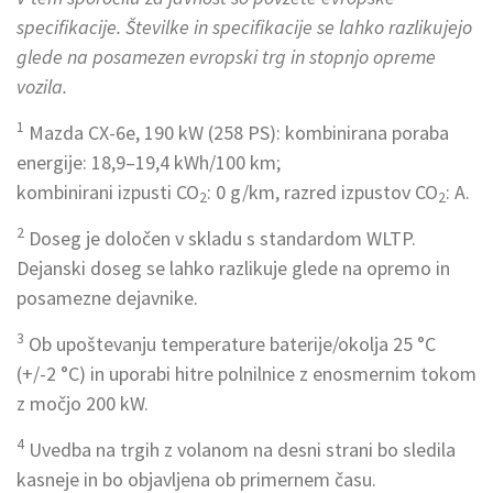
specifikacije. Številke in specifikacije se lahko razlikujejo
glede na posamezen evropski trg in stopnjo opreme
vozila.
1
Mazda CX-6e, 190 kW (258 PS): kombinirana poraba
energije: 18,9–19,4 kWh/100 km;
kombinirani izpusti CO
: 0 g/km, razred izpustov CO
: A.
2
2
2
Doseg je določen v skladu s standardom WLTP.
Dejanski doseg se lahko razlikuje glede na opremo in
posamezne dejavnike.
3
Ob upoštevanju temperature baterije/okolja 25 °C
(+/-2 °C) in uporabi hitre polnilnice z enosmernim tokom
z močjo 200 kW.
4
Uvedba na trgih z volanom na desni strani bo sledila
kasneje in bo objavljena ob primernem času.