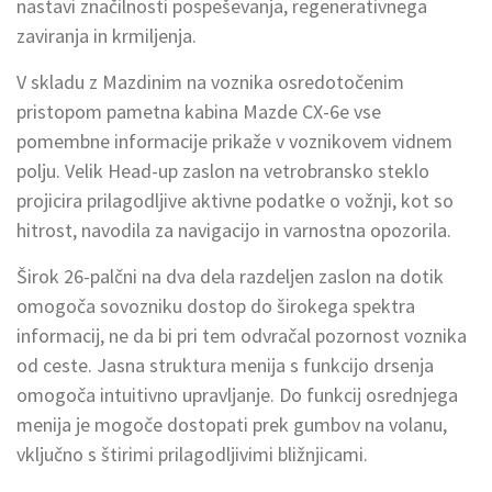
nastavi značilnosti pospeševanja, regenerativnega
zaviranja in krmiljenja.
V skladu z Mazdinim na voznika osredotočenim
pristopom pametna kabina Mazde CX-6e vse
pomembne informacije prikaže v voznikovem vidnem
polju. Velik Head-up zaslon na vetrobransko steklo
projicira prilagodljive aktivne podatke o vožnji, kot so
hitrost, navodila za navigacijo in varnostna opozorila.
Širok 26-palčni na dva dela razdeljen zaslon na dotik
omogoča sovozniku dostop do širokega spektra
informacij, ne da bi pri tem odvračal pozornost voznika
od ceste. Jasna struktura menija s funkcijo drsenja
omogoča intuitivno upravljanje. Do funkcij osrednjega
menija je mogoče dostopati prek gumbov na volanu,
vključno s štirimi prilagodljivimi bližnjicami.