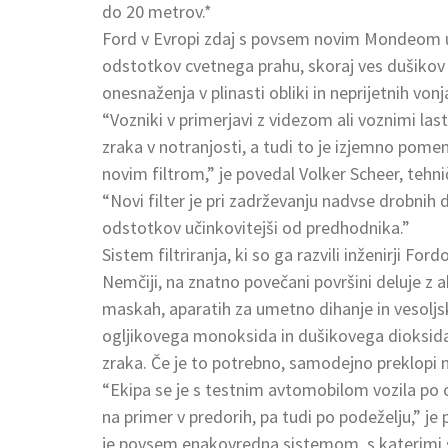
do 20 metrov.*
Ford v Evropi zdaj s povsem novim Mondeom uva
odstotkov cvetnega prahu, skoraj ves dušikov d
onesnaženja v plinasti obliki in neprijetnih vonj
“Vozniki v primerjavi z videzom ali voznimi la
zraka v notranjosti, a tudi to je izjemno pome
novim filtrom,” je povedal Volker Scheer, tehni
“Novi filter je pri zadrževanju nadvse drobnih d
odstotkov učinkovitejši od predhodnika.”
Sistem filtriranja, ki so ga razvili inženirji 
Nemčiji, na znatno povečani površini deluje z 
maskah, aparatih za umetno dihanje in vesoljs
ogljikovega monoksida in dušikovega dioksida 
zraka. Če je to potrebno, samodejno preklopi na
“Ekipa se je s testnim avtomobilom vozila p
na primer v predorih, pa tudi po podeželju,” je
je povsem enakovredna sistemom, s katerimi s