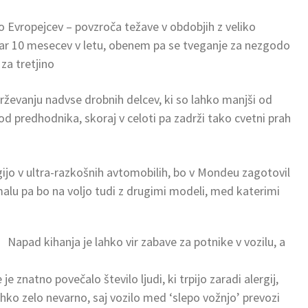
o Evropejcev – povzroča težave v obdobjih z veliko
 kar 10 mesecev v letu, obenem pa se tveganje za nezgodo
a tretjino
drževanju nadvse drobnih delcev, ki so lahko manjši od
od predhodnika, skoraj v celoti pa zadrži tako cvetni prah
gijo v ultra-razkošnih avtomobilih, bo v Mondeu zagotovil
kmalu pa bo na voljo tudi z drugimi modeli, med katerimi
Napad kihanja je lahko vir zabave za potnike v vozilu, a
znatno povečalo število ljudi, ki trpijo zaradi alergij,
ahko zelo nevarno, saj vozilo med ‘slepo vožnjo’ prevozi