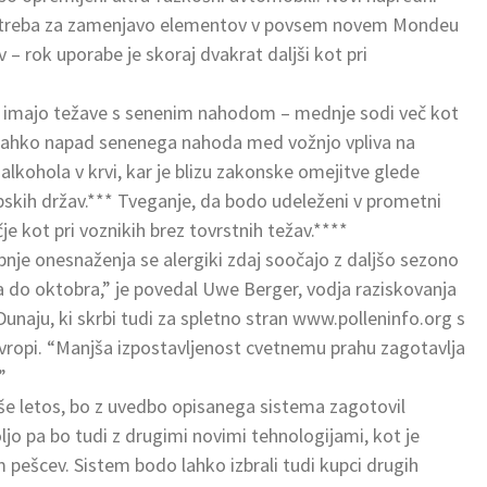
 bo treba za zamenjavo elementov v povsem novem Mondeu
 – rok uporabe je skoraj dvakrat daljši kot pri
ki imajo težave s senenim nahodom – mednje sodi več kot
a lahko napad senenega nahoda med vožnjo vpliva na
 alkohola v krvi, kar je blizu zakonske omejitve glede
pskih držav.*** Tveganje, da bodo udeleženi v prometni
ečje kot pri voznikih brez tovrstnih težav.****
je onesnaženja se alergiki zdaj soočajo z daljšo sezono
ja do oktobra,” je povedal Uwe Berger, vodja raziskovanja
unaju, ki skrbi tudi za spletno stran www.polleninfo.org s
vropi. “Manjša izpostavljenost cvetnemu prahu zagotavlja
”
še letos, bo z uvedbo opisanega sistema zagotovil
oljo pa bo tudi z drugimi novimi tehnologijami, kot je
 pešcev. Sistem bodo lahko izbrali tudi kupci drugih