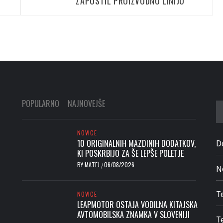
ZAPUSTIL PROIZVODNO LINIJO
POPULARNO
NAJNOVEJŠE
Iš
NOVICE
10 ORIGINALNIH MAZDINIH DODATKOV,
D
KI POSKRBIJO ZA ŠE LEPŠE POLETJE
BY
MATEJ
06/08/2026
/
N
T
NOVICE
LEAPMOTOR OSTAJA VODILNA KITAJSKA
AVTOMOBILSKA ZNAMKA V SLOVENIJI
Te