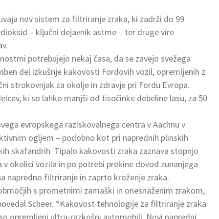
ja nov sistem za filtriranje zraka, ki zadrži do 99
ioksid – ključni dejavnik astme – ter druge vire
av.
stnostmi potrebujejo nekaj časa, da se zavejo svežega
mben del izkušnje kakovosti Fordovih vozil, opremljenih z
čni strokovnjak za okolje in zdravje pri Fordu Evropa.
elcev, ki so lahko manjši od tisočinke debeline lasu, za 50
Fordovega evropskega raziskovalnega centra v Aachnu v
aktivnim ogljem – podobno kot pri naprednih plinskih
kih skafandrih. Tipalo kakovosti zraka zaznava stopnjo
v okolici vozila in po potrebi prekine dovod zunanjega
 napredno filtriranje in zaprto kroženje zraka.
o območjih s prometnimi zamaški in onesnaženim zrakom,
 povedal Scheer. “Kakovost tehnologije za filtriranje zraka
o opremljeni ultra-razkošni avtomobili. Novi napredni