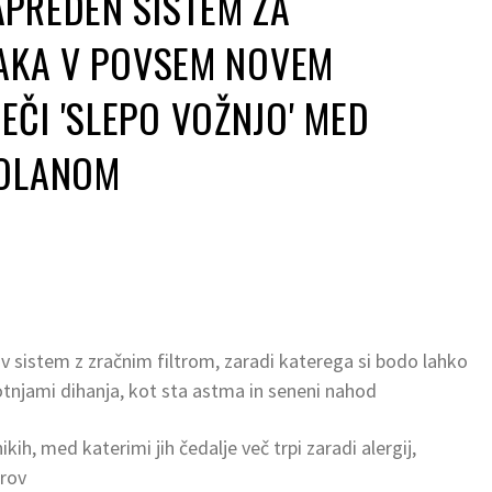
PREDEN SISTEM ZA
RAKA V POVSEM NOVEM
ČI 'SLEPO VOŽNJO' MED
VOLANOM
sistem z zračnim filtrom, zaradi katerega si bodo lahko
motnjami dihanja, kot sta astma in seneni nahod
ikih, med katerimi jih čedalje več trpi zaradi alergij,
trov