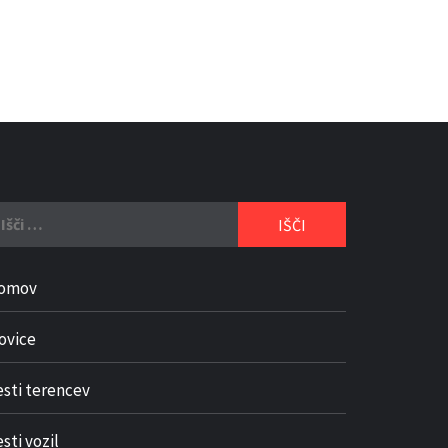
či:
omov
ovice
esti terencev
sti vozil