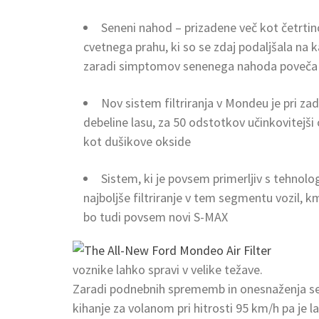
Seneni nahod – prizadene več kot četrtin
cvetnega prahu, ki so se zdaj podaljšala na
zaradi simptomov senenega nahoda poveča z
Nov sistem filtriranja v Mondeu je pri za
debeline lasu, za 50 odstotkov učinkovitejši 
kot dušikove okside
Sistem, ki je povsem primerljiv s tehnolo
najboljše filtriranje v tem segmentu vozil, 
bo tudi povsem novi S-MAX
voznike lahko spravi v velike težave.
Zaradi podnebnih sprememb in onesnaženja se je 
kihanje za volanom pri hitrosti 95 km/h pa je l