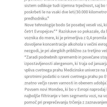
sistem odlikuje tudi izjemna trpežnost, saj
poskrbeti le na vsaki dve leti/30.000 kilometrov
predhodniku.”
Nove tehnologije bodo še posebej veseli vsi, 
četrt Evropejcev.** Raziskave so pokazale, d
voznika do mere, ki je primerljiva z 0,4 promila
dovoljene koncentracije alkohola v večini evro
nezgodi, je pri alergikih približno za tretjino v
“Zaradi podnebnih sprememb in povečane stopn
izpostavljenosti alergenom, ki traja od januar
vpliva cvetnega prahu Medicinske univerze na D
sprotnimi podatki o ravni cvetnega prahu po E
znatno večjo raven varnosti in obenem udobja.
Povsem novi Mondeo, ki bo v Evropi naprodaj 
najboljše filtriranje v tem segmentu vozi, na v
pomoč pri preprečevanju trčenja z zaznavanjem