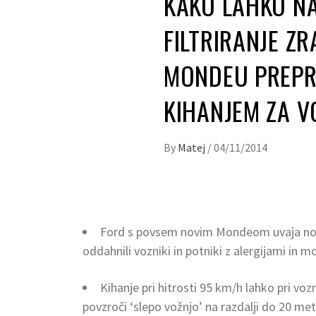
KAKO LAHKO NA
FILTRIRANJE Z
MONDEU PREPRE
KIHANJEM ZA 
By
Matej
/
04/11/2014
Ford s povsem novim Mondeom uvaja nov 
oddahnili vozniki in potniki z alergijami in 
Kihanje pri hitrosti 95 km/h lahko pri vozn
povzroči ‘slepo vožnjo’ na razdalji do 20 me