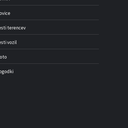
ovice
esti terencev
sti vozil
oto
ogodki