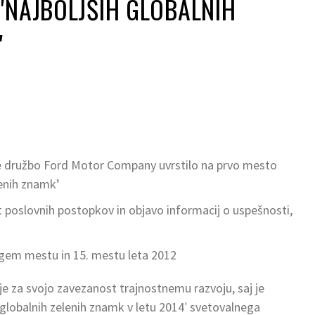
'NAJBOLJŠIH GLOBALNIH
'
je družbo Ford Motor Company uvrstilo na prvo mesto
lenih znamk’
t poslovnih postopkov in objavo informacij o uspešnosti,
ugem mestu in 15. mestu leta 2012
e za svojo zavezanost trajnostnemu razvoju, saj je
 globalnih zelenih znamk v letu 2014′ svetovalnega