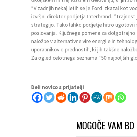
“V zadnjih nekaj letih se je Ford izkazal kot vo
izvršni direktor podjetja Interbrand. “Trajno
strategijo. Tako lahko podjetje hitro ugotovi 
poslovanja. Ključnega pomena za dolgotrajno i
naložbe v alternativne vire energije in tehnolo
uporabnikov o prednostih, ki jih takšne naložbe
Za ogled celotnega seznama “50 najboljših glo
Deli novico s prijatelji
MOGOČE VAM BO 