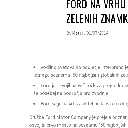
FORD NA VRHU 
ZELENIH ZNAMK
By
Matej
/
01/07/2014
Vodilno svetovalno podjetje Interbrand 
letnega seznama ’50 najboljših globalnih ze
Ford je osvojil največ točk za preglednos
še posebej na področju proizvodnje
Ford se je na vrh zavihtel po lanskem dr
Družba Ford Motor Company je prejela priznanj
osvojila prvo mesto na seznamu ’50 najboljših