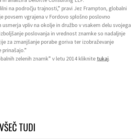
dilni na področju trajnosti,” pravi Jez Frampton, globalni
st je povsem vgrajena v Fordovo splošno poslovno
in usmerja vpliv na okolje in družbo v vsakem delu svojega
zboljšanje poslovanja in vrednost znamke so nadaljnje
gije za zmanjšanje porabe goriva ter izobraževanje
 prinašajo.”
balnih zelenih znamk” v letu 2014 kliknite
tukaj
.
VŠEČ TUDI