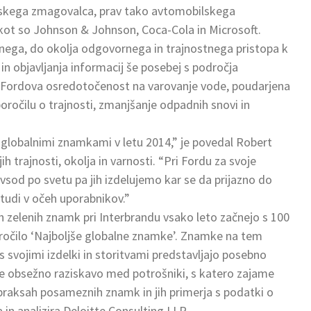
lanskega zmagovalca, prav tako avtomobilskega
 kot so Johnson & Johnson, Coca-Cola in Microsoft.
nega, do okolja odgovornega in trajnostnega pristopa k
in objavljanja informacij še posebej s področja
di Fordova osredotočenost na varovanje vode, poudarjena
očilu o trajnosti, zmanjšanje odpadnih snovi in
globalnimi znamkami v letu 2014,” je povedal Robert
 trajnosti, okolja in varnosti. “Pri Fordu za svoje
ovsod po svetu pa jih izdelujemo kar se da prijazno do
 tudi v očeh uporabnikov.”
ih zelenih znamk pri Interbrandu vsako leto začnejo s 100
poročilo ‘Najboljše globalne znamke’. Znamke na tem
 svojimi izdelki in storitvami predstavljajo posebno
de obsežno raziskavo med potrošniki, s katero zajame
h praksah posameznih znamk in jih primerja s podatki o
 in analizira Deloitte Consulting LLP.