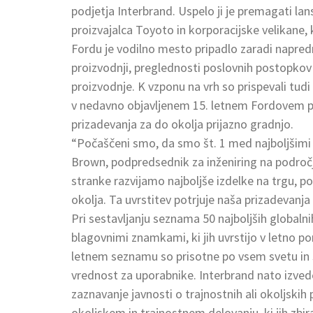
podjetja Interbrand. Uspelo ji je premagati 
proizvajalca Toyoto in korporacijske velikane,
Fordu je vodilno mesto pripadlo zaradi napred
proizvodnji, preglednosti poslovnih postopkov 
proizvodnje. K vzponu na vrh so prispevali tu
v nedavno objavljenem 15. letnem Fordovem por
prizadevanja za do okolja prijazno gradnjo.
“Počaščeni smo, da smo št. 1 med najboljšimi 
Brown, podpredsednik za inženiring na področjih
stranke razvijamo najboljše izdelke na trgu, p
okolja. Ta uvrstitev potrjuje naša prizadevanja
Pri sestavljanju seznama 50 najboljših globaln
blagovnimi znamkami, ki jih uvrstijo v letno 
letnem seznamu so prisotne po vsem svetu in s
vrednost za uporabnike. Interbrand nato izve
zaznavanje javnosti o trajnostnih ali okoljski
okoljskem in trajnostnem delovanju, ki jih zbira