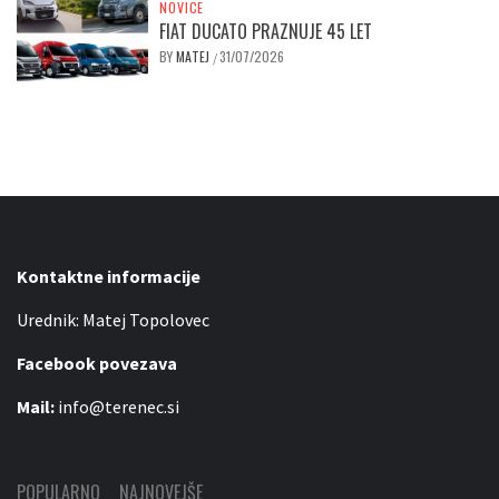
NOVICE
FIAT DUCATO PRAZNUJE 45 LET
BY
MATEJ
31/07/2026
/
Kontaktne informacije
Urednik: Matej Topolovec
Facebook povezava
Mail:
info@terenec.si
POPULARNO
NAJNOVEJŠE