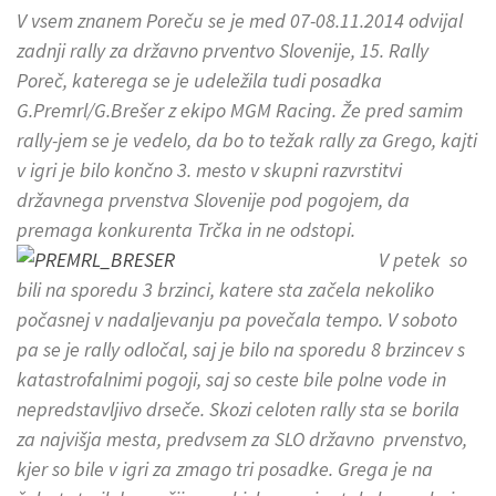
V vsem znanem Poreču se je med 07-08.11.2014 odvijal
zadnji rally za državno prventvo Slovenije, 15. Rally
Poreč, katerega se je udeležila tudi posadka
G.Premrl/G.Brešer z ekipo MGM Racing. Že pred samim
rally-jem se je vedelo, da bo to težak rally za Grego, kajti
v igri je bilo končno 3. mesto v skupni razvrstitvi
državnega prvenstva Slovenije pod pogojem, da
premaga konkurenta Trčka in ne odstopi.
V petek so
bili na sporedu 3 brzinci, katere sta začela nekoliko
počasnej v nadaljevanju pa povečala tempo. V soboto
pa se je rally odločal, saj je bilo na sporedu 8 brzincev s
katastrofalnimi pogoji, saj so ceste bile polne vode in
nepredstavljivo drseče. Skozi celoten rally sta se borila
za najvišja mesta, predvsem za SLO državno prvenstvo,
kjer so bile v igri za zmago tri posadke. Grega je na