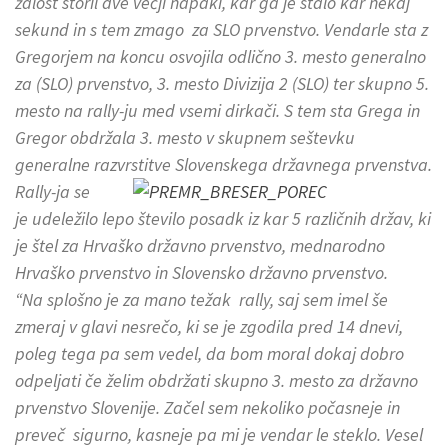
žalost storil dve večji napaki, kar ga je stalo kar nekaj
sekund in s tem zmago za SLO prvenstvo. Vendarle sta z
Gregorjem na koncu osvojila odlično 3. mesto generalno
za (SLO) prvenstvo, 3. mesto Divizija 2 (SLO) ter skupno 5.
mesto na rally-ju med vsemi dirkači. S tem sta Grega in
Gregor obdržala 3. mesto v skupnem seštevku
generalne razvrstitve Slovenskega državnega prvenstva.
Rally-ja se
je udeležilo lepo število posadk iz kar 5 različnih držav, ki
je štel za Hrvaško državno prvenstvo, mednarodno
Hrvaško prvenstvo in Slovensko državno prvenstvo.
“Na splošno je za mano težak rally, saj sem imel še
zmeraj v glavi nesrečo, ki se je zgodila pred 14 dnevi,
poleg tega pa sem vedel, da bom moral dokaj dobro
odpeljati če želim obdržati skupno 3. mesto za državno
prvenstvo Slovenije. Začel sem nekoliko počasneje in
preveč sigurno, kasneje pa mi je vendar le steklo. Vesel