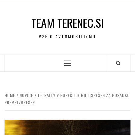
Skip
to
TEAM TERENEC.SI
content
VSE O AVTOMOBILIZMU
Primary
Menu
HOME
NOVICE
15. RALLY V POREČU JE BIL USPEŠEN ZA POSADKO
PREMRL/BREŠER