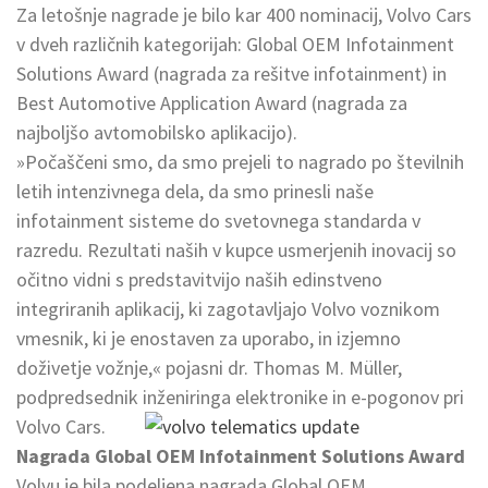
Za letošnje nagrade je bilo kar 400 nominacij, Volvo Cars
v dveh različnih kategorijah: Global OEM Infotainment
Solutions Award (nagrada za rešitve infotainment) in
Best Automotive Application Award (nagrada za
najboljšo avtomobilsko aplikacijo).
»Počaščeni smo, da smo prejeli to nagrado po številnih
letih intenzivnega dela, da smo prinesli naše
infotainment sisteme do svetovnega standarda v
razredu. Rezultati naših v kupce usmerjenih inovacij so
očitno vidni s predstavitvijo naših edinstveno
integriranih aplikacij, ki zagotavljajo Volvo voznikom
vmesnik, ki je enostaven za uporabo, in izjemno
doživetje vožnje,« pojasni dr. Thomas M. Müller,
podpredsednik inženiringa elektronike in e-pogonov pri
Volvo Cars.
Nagrada Global OEM Infotainment Solutions Award
Volvu je bila podeljena nagrada Global OEM