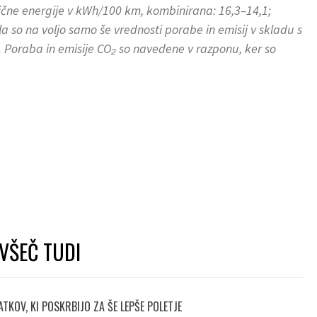
ične energije v kWh/100 km, kombi­nirana: 16,3–14,1;
la so na voljo samo še vrednosti porabe in emisij v skladu s
 Poraba in emisije CO₂ so navedene v razponu, ker so
VŠEČ TUDI
TKOV, KI POSKRBIJO ZA ŠE LEPŠE POLETJE