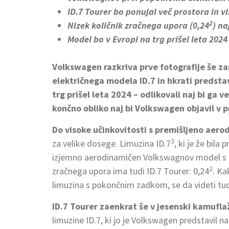
ID.7 Tourer bo ponujal več prostora in v
2
Nizek količnik zračnega upora (0,24
) na
Model bo v Evropi na trg prišel leta 202
Volkswagen razkriva prve fotografije še z
električnega modela ID.7 in hkrati predstav
trg prišel leta 2024 – odlikovali naj bi ga 
končno obliko naj bi Volkswagen objavil v 
Do visoke učinkovitosti s premišljeno aer
3
za velike dosege. Limuzina ID.7
, ki je že bila
izjemno aerodinamičen Volkswagnov model s 
2
zračnega upora ima tudi ID.7 Tourer: 0,24
. Ka
limuzina s pokončnim zadkom, se da videti tudi k
ID.7 Tourer zaenkrat še v jesenski kamufla
limuzine ID.7, ki jo je Volkswagen predstavil 