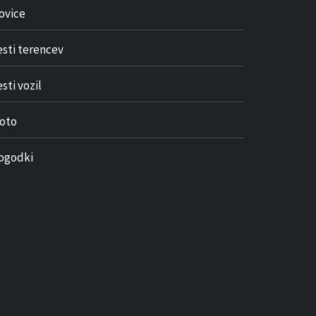
ovice
esti terencev
sti vozil
oto
ogodki