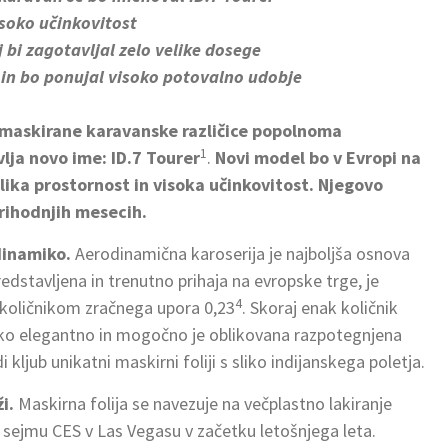
isoko učinkovitost
j bi zagotavljal zelo velike dosege
4 in bo ponujal visoko potovalno udobje
amaskirane karavanske različice popolnoma
1
lja novo ime: ID.7 Tourer
.
Novi model bo v Evropi na
velika prostornost in visoka učinkovitost. Njegovo
prihodnjih mesecih.
odinamiko.
Aerodinamična karoserija je najboljša osnova
 predstavljena in trenutno prihaja na evropske trge, je
4
količnikom zračnega upora 0,23
. Skoraj enak količnik
ko elegantno in mogočno je oblikovana razpotegnjena
ljub unikatni maskirni foliji s sliko indijanskega poletja.
ži.
Maskirna folija se navezuje na večplastno lakiranje
na sejmu CES v Las Vegasu v začetku letošnjega leta.