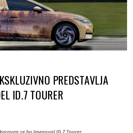
KSKLUZIVNO PREDSTAVLJA
EL ID.7 TOURER
karavan se bo imenoval ID.7 Tourer