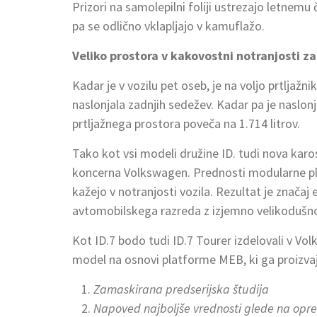
Prizori na samolepilni foliji ustrezajo letnemu
pa se odlično vklapljajo v kamuflažo.
Veliko prostora v kakovostni notranjosti z
Kadar je v vozilu pet oseb, je na voljo prtljažni
naslonjala zadnjih sedežev. Kadar pa je naslon
prtljažnega prostora poveča na 1.714 litrov.
Tako kot vsi modeli družine ID. tudi nova karos
koncerna Volkswagen. Prednosti modularne pla
kažejo v notranjosti vozila. Rezultat je znač
avtomobilskega razreda z izjemno velikodušno
Kot ID.7 bodo tudi ID.7 Tourer izdelovali v Vo
model na osnovi platforme MEB, ki ga proizva
Zamaskirana predserijska študija
Napoved najboljše vrednosti glede na opr