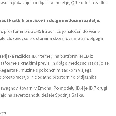
 času in prika­zujejo indijansko poletje, QR-kode na zadku
aradi kratkih previsov in dolge medosne razdalje.
k s prostornino do 545 litrov – če je naložen do višine
jalo zloženo, se prostornina skoraj dva metra dolgega
erijska različica ID.7 temelji na platformi MEB iz
tforme s kratkimi previsi in dolgo medosno razdaljo se
aj elegantne limuzine s pokončnim zadkom višjega
 prostornostjo in dodatno prostornino prtljažnika.
lkswagnovi tovarni v Emdnu. Po modelu ID.4 je ID.7 drugi
jajo na severozahodu dežele Spodnja Saška.
emo