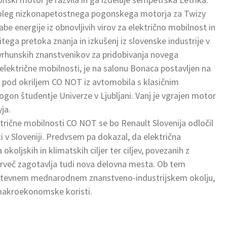
a poleg nizkonapetostnega pogonskega motorja za Twizy
be energije iz obnovljivih virov za električno mobilnost in
ega pretoka znanja in izkušenj iz slovenske industrije v
 vrhunskih znanstvenikov za pridobivanja novega
električne mobilnosti, je na salonu Bonaca postavljen na
a pod okriljem CO NOT iz avtomobila s klasičnim
ogon študentje Univerze v Ljubljani. Vanj je vgrajen motor
ja.
rične mobilnosti CO NOT se bo Renault Slovenija odločil
 v Sloveniji. Predvsem pa dokazal, da električna
oljskih in klimatskih ciljer ter ciljev, povezanih z
rveč zagotavlja tudi nova delovna mesta. Ob tem
ahtevnem mednarodnem znanstveno-industrijskem okolju,
 makroekonomske koristi.