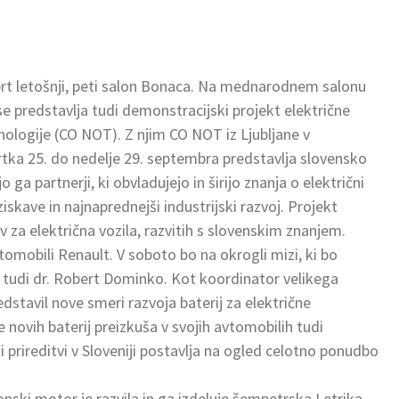
prt letošnji, peti salon Bonaca. Na mednarodnem salonu
 se predstavlja tudi demonstracijski projekt električne
nologije (CO NOT). Z njim CO NOT iz Ljubljane v
rtka 25. do nedelje 29. septembra predstavlja slovensko
 ga partnerji, ki obvladujejo in širijo znanja o električni
skave in najnaprednejši industrijski razvoj. Projekt
 za električna vozila, razvitih s slovenskim znanjem.
tomobili Renault. V soboto bo na okrogli mizi, ki bo
 tudi dr. Robert Dominko. Kot koordinator velikega
stavil nove smeri razvoja baterij za električne
ovih baterij preizkuša v svojih avtomobilih tudi
 prireditvi v Sloveniji postavlja na ogled celotno ponudbo
nski motor je razvila in ga izdeluje šempetrska Letrika.