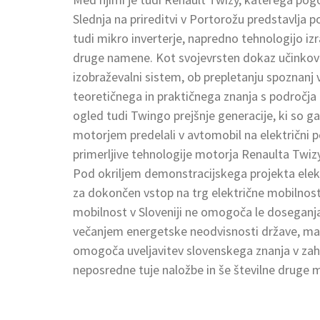
Slednja na prireditvi v Portorožu predstavlj
tudi mikro inverterje, napredno tehnologijo izra
druge namene. Kot svojevrsten dokaz učinkovit
izobraževalni sistem, ob prepletanju spoznanj
teoretičnega in praktičnega znanja s področja 
ogled tudi Twingo prejšnje generacije, ki so g
motorjem predelali v avtomobil na električni p
primerljive tehnologije motorja Renaulta Twizy
Pod okriljem demonstracijskega projekta elekt
za dokončen vstop na trg električne mobilnosti
mobilnost v Sloveniji ne omogoča le doseganja ok
večanjem energetske neodvisnosti države, ma
omogoča uveljavitev slovenskega znanja v z
neposredne tuje naložbe in še številne druge