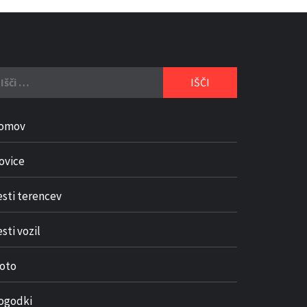
či:
omov
ovice
esti terencev
sti vozil
oto
ogodki