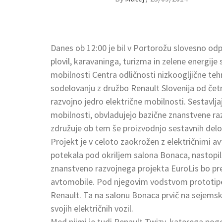
Danes ob 12:00 je bil v Portorožu slovesno od
plovil, karavaninga, turizma in zelene energije
mobilnosti Centra odličnosti nizkoogljične teh
sodelovanju z družbo Renault Slovenija od čet
razvojno jedro električne mobilnosti. Sestavljajo
mobilnosti, obvladujejo bazične znanstvene razi
združuje ob tem še proizvodnjo sestavnih delov
Projekt je v celoto zaokrožen z električnimi av
potekala pod okriljem salona Bonaca, nastopil
znanstveno razvojnega projekta EuroLis bo pred
avtomobile. Pod njegovim vodstvom prototipe n
Renault. Ta na salonu Bonaca prvič na sejemski
svojih električnih vozil.
Med njimi je tudi Renault Twizy, katerega pogo