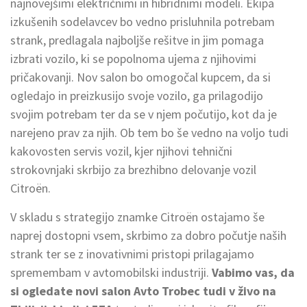
najnovejšimi električnimi in hibridnimi modeli. Ekipa
izkušenih sodelavcev bo vedno prisluhnila potrebam
strank, predlagala najboljše rešitve in jim pomaga
izbrati vozilo, ki se popolnoma ujema z njihovimi
pričakovanji. Nov salon bo omogočal kupcem, da si
ogledajo in preizkusijo svoje vozilo, ga prilagodijo
svojim potrebam ter da se v njem počutijo, kot da je
narejeno prav za njih. Ob tem bo še vedno na voljo tudi
kakovosten servis vozil, kjer njihovi tehnični
strokovnjaki skrbijo za brezhibno delovanje vozil
Citroën.
V skladu s strategijo znamke Citroën ostajamo še
naprej dostopni vsem, skrbimo za dobro počutje naših
strank ter se z inovativnimi pristopi prilagajamo
spremembam v avtomobilski industriji.
Vabimo vas, da
si ogledate novi salon Avto Trobec tudi v živo na