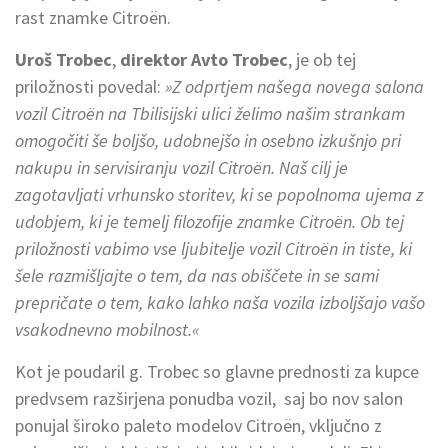
rast znamke Citroën.
Uroš Trobec
,
direktor Avto Trobec
, je ob tej
priložnosti povedal:
»Z odprtjem našega novega salona
vozil Citroën na Tbilisijski ulici želimo našim strankam
omogočiti še boljšo, udobnejšo in osebno izkušnjo pri
nakupu in servisiranju vozil Citroën. Naš cilj je
zagotavljati vrhunsko storitev, ki se popolnoma ujema z
udobjem, ki je temelj filozofije znamke Citroën. Ob tej
priložnosti vabimo vse ljubitelje vozil Citroën in tiste, ki
šele razmišljajte o tem, da nas obiščete in se sami
prepričate o tem, kako lahko naša vozila izboljšajo vašo
vsakodnevno mobilnost.«
Kot je poudaril g. Trobec so glavne prednosti za kupce
predvsem razširjena ponudba vozil, saj bo nov salon
ponujal široko paleto modelov Citroën, vključno z