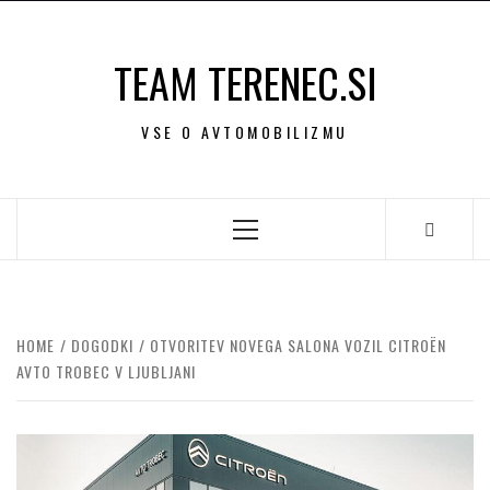
Skip
to
TEAM TERENEC.SI
content
VSE O AVTOMOBILIZMU
Primary
Menu
HOME
DOGODKI
OTVORITEV NOVEGA SALONA VOZIL CITROËN
AVTO TROBEC V LJUBLJANI