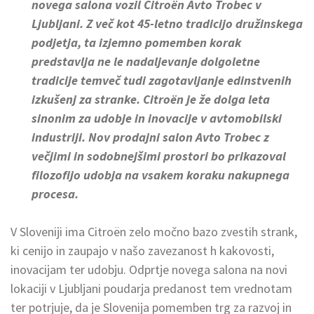
novega salona vozil Citroën Avto Trobec v
Ljubljani. Z več kot 45-letno tradicijo družinskega
podjetja, ta izjemno pomemben korak
predstavlja ne le nadaljevanje dolgoletne
tradicije temveč tudi zagotavljanje edinstvenih
izkušenj za stranke. Citroën je že dolga leta
sinonim za udobje in inovacije v avtomobilski
industriji. Nov prodajni salon Avto Trobec z
večjimi in sodobnejšimi prostori bo prikazoval
filozofijo udobja na vsakem koraku nakupnega
procesa.
V Sloveniji ima Citroën zelo močno bazo zvestih strank,
ki cenijo in zaupajo v našo zavezanost h kakovosti,
inovacijam ter udobju. Odprtje novega salona na novi
lokaciji v Ljubljani poudarja predanost tem vrednotam
ter potrjuje, da je Slovenija pomemben trg za razvoj in