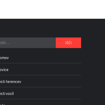
či:
omov
ovice
esti terencev
sti vozil