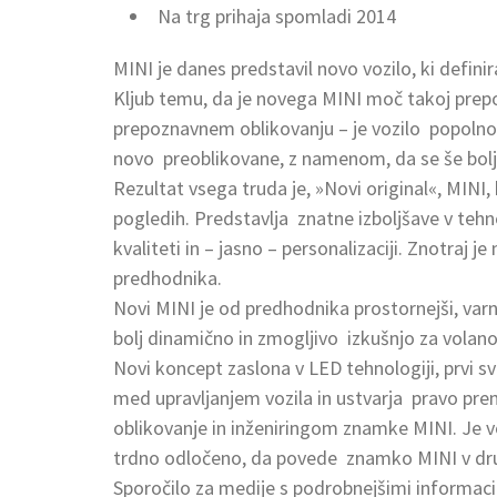
Na trg prihaja spomladi 2014
MINI je danes predstavil novo vozilo, ki defin
Kljub temu, da je novega MINI moč takoj pre
prepoznavnem oblikovanju – je vozilo popolno
novo preoblikovane, z namenom, da se še bolj op
Rezultat vsega truda je, »Novi original«, MINI, 
pogledih. Predstavlja znatne izboljšave v tehno
kvaliteti in – jasno – personalizaciji. Znotraj j
predhodnika.
Novi MINI je od predhodnika prostornejši, varne
bolj dinamično in zmogljivo izkušnjo za volan
Novi koncept zaslona v LED tehnologiji, prvi sv
med upravljanjem vozila in ustvarja pravo pr
oblikovanje in inženiringom znamke MINI. Je voz
trdno odločeno, da povede znamko MINI v drug
Sporočilo za medije s podrobnejšimi informacij