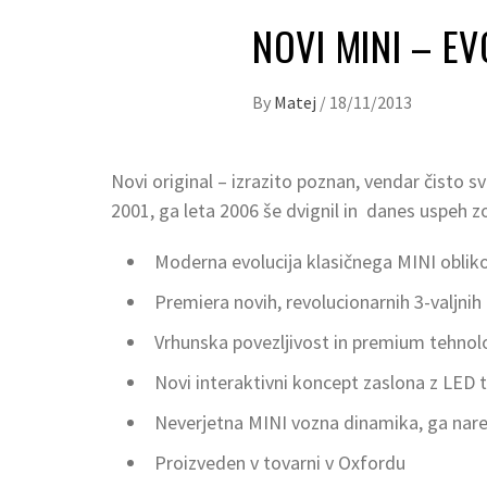
NOVI MINI – EV
By
Matej
/
18/11/2013
Novi original – izrazito poznan, vendar čisto s
2001, ga leta 2006 še dvignil in danes uspeh z
Moderna evolucija klasičnega MINI oblik
Premiera novih, revolucionarnih 3-valjni
Vrhunska povezljivost in premium tehno
Novi interaktivni koncept zaslona z LED 
Neverjetna MINI vozna dinamika, ga nare
Proizveden v tovarni v Oxfordu