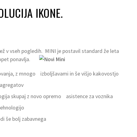
OLUCIJA IKONE.
vež v vseh pogledih. MINI je postavil standard že leta
opet ponavlja.
ovanja, z mnogo izboljšavami in še višjo kakovostjo
h agregatov
logija skupaj z novo opremo asistence za voznika
tehnologijo
di še bolj zabavnega