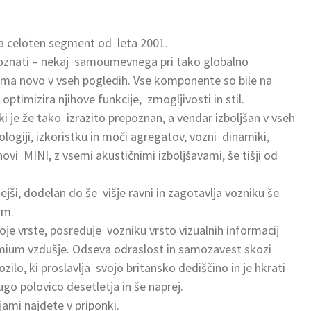
ira celoten segment od leta 2001.
poznati – nekaj samoumevnega pri tako globalno
ma novo v vseh pogledih. Vse komponente so bile na
timizira njihove funkcije, zmogljivosti in stil.
ki je že tako izrazito prepoznan, a vendar izboljšan v vseh
logiji, izkoristku in moči agregatov, vozni dinamiki,
e novi MINI, z vsemi akustičnimi izboljšavami, še tišji od
jši, dodelan do še višje ravni in zagotavlja vozniku še
om.
oje vrste, posreduje vozniku vrsto vizualnih informacij
emium vzdušje. Odseva odraslost in samozavest skozi
ilo, ki proslavlja svojo britansko dediščino in je hkrati
o polovico desetletja in še naprej.
ami najdete v priponki.