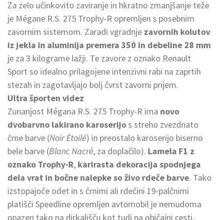
Za zelo učinkovito zaviranje in hkratno zmanjšanje teže
je Mégane R.S. 275 Trophy-R opremljen s posebnim
zavornim sistemom. Zaradi vgradnje
zavornih kolutov
iz jekla in aluminija premera 350 in debeline 28 mm
je za 3 kilograme lažji. Te zavore z oznako Renault
Sport so idealno prilagojene intenzivni rabi na zaprtih
stezah in zagotavljajo bolj čvrst zavorni prijem.
Ultra športen videz
Zunanjost Mégana R.S. 275 Trophy-R ima
novo
dvobarvno lakirano karoserijo
s streho zvezdnato
črne barve (
Noir Étoilé
) in preostalo karoserijo biserno
bele barve (
Blanc Nacré
, za doplačilo).
Lamela F1 z
oznako Trophy-R
,
karirasta dekoracija spodnjega
dela vrat in bočne nalepke so živo rdeče barve
. Tako
izstopajoče odet in s črnimi ali rdečini 19-palčnimi
platišči Speedline opremljen avtomobil je nemudoma
opazen tako na dirkališču kot tudi na običajni cesti.