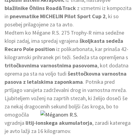
blažilnike Öhlins Road&Track
z vzmetmi iz kompozita
in
pnevmatike MICHELIN Pilot Sport Cup 2
, ki so
posebej prilagojene za ta avto.
Medtem ko Mégane R.S. 275 Trophy-R nima sedežne
klopi zadaj, ima spredaj vgrajena
školjkasta sedeža
Recaro Pole position
iz polikarbonata, kar prinaša 42-
kilogramski prihranek pri teži. Sedeža sta opremljena s
tritočkovnima varnostnima pasovoma
, kot dodatna
oprema pa sta na voljo tudi
šesttočkovna varnostna
pasova z letalskima zaponkama
. Potnika pred
prtljago varujeta zadrževalni drog in varnostna mreža.
Ljubiteljem voženj na zaprtih stezah, ki želijo doseči še
za nekaj dragocenih sekund boljši
čas kroga, bo to
omogočila
vgradnja
litij-ionskega akumulatorja
, zaradi katerega
je avto lažji za 16 kilogramov.