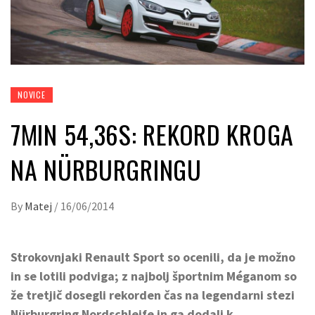
NOVICE
7MIN 54,36S: REKORD KROGA
NA NÜRBURGRINGU
By
Matej
/
16/06/2014
Strokovnjaki Renault Sport so ocenili, da je možno
in se lotili podviga; z najbolj športnim Méganom so
že tretjič dosegli rekorden čas na legendarni stezi
Nürburgring Nordschleife in ga dodali k