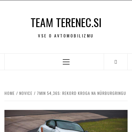
Skip
to
TEAM TERENEC.SI
content
VSE O AVTOMOBILIZMU
Primary
Menu
HOME
NOVICE
7MIN 54,36S: REKORD KROGA NA NÜRBURGRINGU