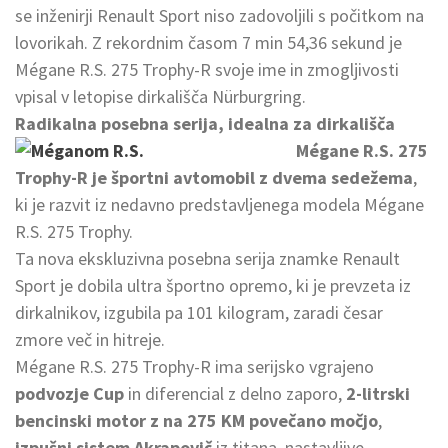
se inženirji Renault Sport niso zadovoljili s počitkom na
lovorikah. Z rekordnim časom 7 min 54,36 sekund je
Mégane R.S. 275 Trophy-R svoje ime in zmogljivosti
vpisal v letopise dirkališča Nürburgring.
Radikalna posebna serija, idealna za dirkališča
Mégane R.S. 275
Trophy-R je športni avtomobil z dvema sedežema
,
ki je razvit iz nedavno predstavljenega modela Mégane
R.S. 275 Trophy.
Ta nova ekskluzivna posebna serija znamke Renault
Sport je dobila ultra športno opremo, ki je prevzeta iz
dirkalnikov, izgubila pa 101 kilogram, zaradi česar
zmore več in hitreje.
Mégane R.S. 275 Trophy-R ima serijsko vgrajeno
podvozje Cup
in diferencial z delno zaporo,
2-litrski
bencinski motor z na 275 KM povečano močjo
,
izpušni sistem Akrapovič
iz titana, nastavljive