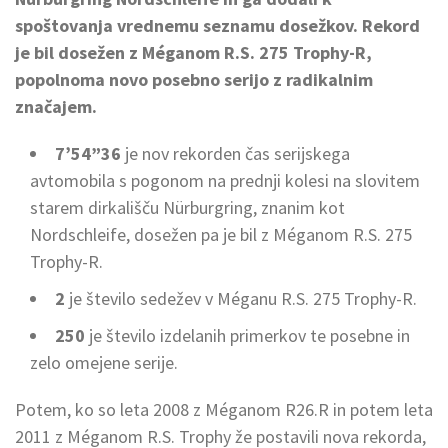
spoštovanja vrednemu seznamu dosežkov. Rekord
je bil dosežen z Méganom R.S. 275 Trophy-R,
popolnoma novo posebno serijo z radikalnim
značajem.
7’54”36
je nov rekorden čas serijskega
avtomobila s pogonom na prednji kolesi na slovitem
starem dirkališču Nürburgring, znanim kot
Nordschleife, dosežen pa je bil z Méganom R.S. 275
Trophy-R.
2
je število sedežev v Méganu R.S. 275 Trophy-R.
250
je število izdelanih primerkov te posebne in
zelo omejene serije.
Potem, ko so leta 2008 z Méganom R26.R in potem leta
2011 z Méganom R.S. Trophy že postavili nova rekorda,