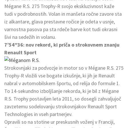
Mégane R.S. 275 Trophy-R svojo ekskluzivnost kaže
tudi v podrobnostih. Volan in manšeta ročne zavore sta
iz alkantare, glava prestavne ročice je odeta v usnje,
varnostna pasova pa sta rdeče barve kot tudi okrasni
šivi na sedežih in volanu.
7’54”36: nov rekord, ki priča o strokovnem znanju
Renault Sport
Strokovnjaki za podvozje in motor so v Mégane R.S. 275
Trophy-R vložili vse bogate izkušnje, ki jih je Renault
nabral v avtomobilskem športu, od relija do formule 1.
To 14-sekundno izboljšanje rekorda, ki je bil z Mégane
R.S. Trophy postavljen leta 2011, so dosegli zahvaljujoč
zavzetemu sodelovanju strokovnjakov Renault Sport
Technologies in vseh partnerjev.
Opravili so na stotine ur preskusnih voženj v Franciji,