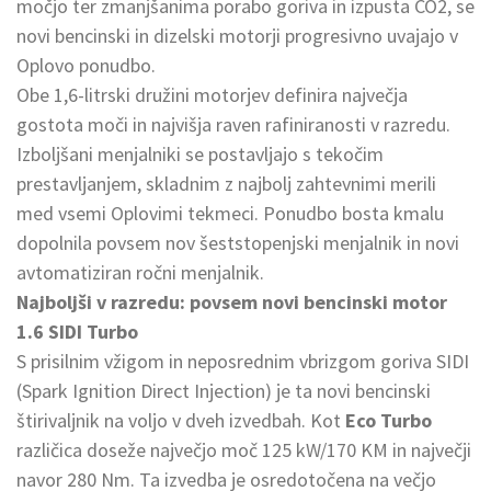
močjo ter zmanjšanima porabo goriva in izpusta CO2, se
novi bencinski in dizelski motorji progresivno uvajajo v
Oplovo ponudbo.
Obe 1,6-litrski družini motorjev definira največja
gostota moči in najvišja raven rafiniranosti v razredu.
Izboljšani menjalniki se postavljajo s tekočim
prestavljanjem, skladnim z najbolj zahtevnimi merili
med vsemi Oplovimi tekmeci. Ponudbo bosta kmalu
dopolnila povsem nov šeststopenjski menjalnik in novi
avtomatiziran ročni menjalnik.
Najboljši v razredu: povsem novi bencinski motor
1.6 SIDI Turbo
S prisilnim vžigom in neposrednim vbrizgom goriva SIDI
(Spark Ignition Direct Injection) je ta novi bencinski
štirivaljnik na voljo v dveh izvedbah. Kot
Eco Turbo
različica doseže največjo moč 125 kW/170 KM in največji
navor 280 Nm. Ta izvedba je osredotočena na večjo