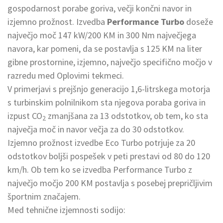
gospodarnost porabe goriva, večji končni navor in
izjemno prožnost. Izvedba
Performance Turbo
doseže
največjo moč 147 kW/200 KM in 300 Nm največjega
navora, kar pomeni, da se postavlja s 125 KM na liter
gibne prostornine, izjemno, največjo specifično močjo v
razredu med Oplovimi tekmeci.
V primerjavi s prejšnjo generacijo 1,6-litrskega motorja
s turbinskim polnilnikom sta njegova poraba goriva in
izpust CO
zmanjšana za 13 odstotkov, ob tem, ko sta
2
največja moč in navor večja za do 30 odstotkov.
Izjemno prožnost izvedbe Eco Turbo potrjuje za 20
odstotkov boljši pospešek v peti prestavi od 80 do 120
km/h. Ob tem ko se izvedba Performance Turbo z
največjo močjo 200 KM postavlja s posebej prepričljivim
športnim značajem.
Med tehnične izjemnosti sodijo: