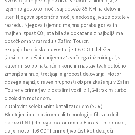
320 Nm je to prvi Oplov dizel v celoti iz aluminija, z
izjemno gostoto moči, saj doseže 85 KM na delovni
liter. Njegova specifična moč je nedosegljiva za ostale v
razredu. Njegova izjemno majhna poraba goriva in
majhen izpust CO
sta bila že dokazana z najboljšima
2
dosežkoma v razredu z Zafiro Tourer.
Skupaj z bencinsko novostjo je 1.6 CDTI deležen
številnih uspešnih prijemov ‘zvočnega inženiringa’, s
katerimi so ob natančnih končnih nastavitvah odločno
zmanjšani hrup, tresljaji in grobost delovanja. Motor
dosega najnižjo raven hrupnosti ob preizkušanju v Zafiri
Tourer v primerjavi z ostalimi vozili z 1,6-litrskim turbo
dizelskim motorjem.
Z Oplovim selektivnim katalizatorjem (SCR)
BlueInjection in oziroma ali tehnologijo filtra trdnih
delcev (LNT) dosega motor merila Euro 6. To pomeni,
da je motor 1.6 CDTI primerljivo čist kot delujoči