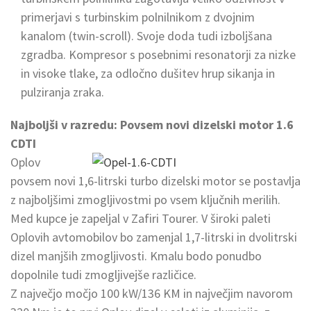
primerjavi s turbinskim polnilnikom z dvojnim
kanalom (twin-scroll). Svoje doda tudi izboljšana
zgradba. Kompresor s posebnimi resonatorji za nizke
in visoke tlake, za odločno dušitev hrup sikanja in
pulziranja zraka.
Najboljši v razredu: Povsem novi dizelski motor 1.6
CDTI
Oplov
povsem novi 1,6-litrski turbo dizelski motor se postavlja
z najboljšimi zmogljivostmi po vsem ključnih merilih.
Med kupce je zapeljal v Zafiri Tourer. V široki paleti
Oplovih avtomobilov bo zamenjal 1,7-litrski in dvolitrski
dizel manjših zmogljivosti. Kmalu bodo ponudbo
dopolnile tudi zmogljivejše različice.
Z največjo močjo 100 kW/136 KM in največjim navorom