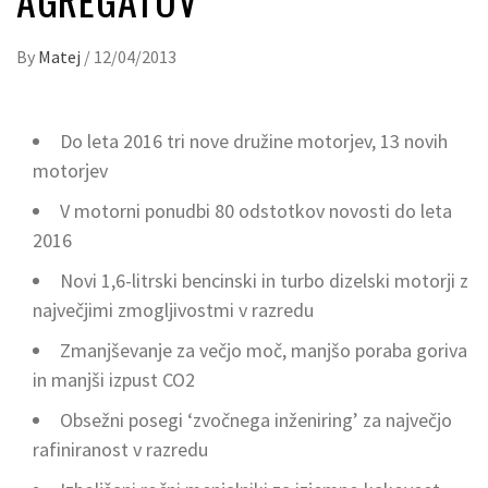
By
Matej
/
12/04/2013
Do leta 2016 tri nove družine motorjev, 13 novih
motorjev
V motorni ponudbi 80 odstotkov novosti do leta
2016
Novi 1,6-litrski bencinski in turbo dizelski motorji z
največjimi zmogljivostmi v razredu
Zmanjševanje za večjo moč, manjšo poraba goriva
in manjši izpust CO2
Obsežni posegi ‘zvočnega inženiring’ za največjo
rafiniranost v razredu