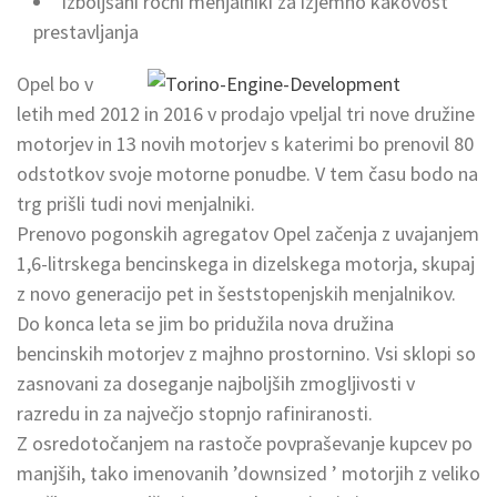
Izboljšani ročni menjalniki za izjemno kakovost
prestavljanja
Opel bo v
letih med 2012 in 2016 v prodajo vpeljal tri nove družine
motorjev in 13 novih motorjev s katerimi bo prenovil 80
odstotkov svoje motorne ponudbe. V tem času bodo na
trg prišli tudi novi menjalniki.
Prenovo pogonskih agregatov Opel začenja z uvajanjem
1,6-litrskega bencinskega in dizelskega motorja, skupaj
z novo generacijo pet in šeststopenjskih menjalnikov.
Do konca leta se jim bo pridužila nova družina
bencinskih motorjev z majhno prostornino. Vsi sklopi so
zasnovani za doseganje najboljših zmogljivosti v
razredu in za največjo stopnjo rafiniranosti.
Z osredotočanjem na rastoče povpraševanje kupcev po
manjših, tako imenovanih ’downsized ’ motorjih z veliko