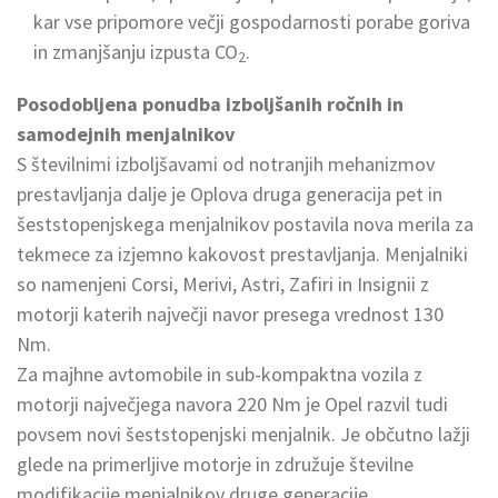
kar vse pripomore večji gospodarnosti porabe goriva
in zmanjšanju izpusta CO
.
2
Posodobljena ponudba izboljšanih ročnih in
samodejnih menjalnikov
S številnimi izboljšavami od notranjih mehanizmov
prestavljanja dalje je Oplova druga generacija pet in
šeststopenjskega menjalnikov postavila nova merila za
tekmece za izjemno kakovost prestavljanja. Menjalniki
so namenjeni Corsi, Merivi, Astri, Zafiri in Insignii z
motorji katerih največji navor presega vrednost 130
Nm.
Za majhne avtomobile in sub-kompaktna vozila z
motorji največjega navora 220 Nm je Opel razvil tudi
povsem novi šeststopenjski menjalnik. Je občutno lažji
glede na primerljive motorje in združuje številne
modifikacije menjalnikov druge generacije.