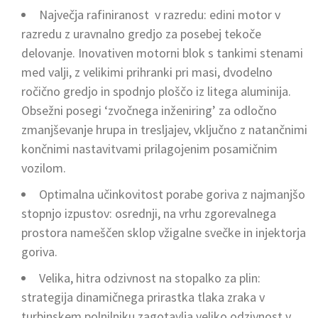
Največja rafiniranost v razredu: edini motor v
razredu z uravnalno gredjo za posebej tekoče
delovanje. Inovativen motorni blok s tankimi stenami
med valji, z velikimi prihranki pri masi, dvodelno
ročično gredjo in spodnjo ploščo iz litega aluminija.
Obsežni posegi ‘zvočnega inženiring’ za odločno
zmanjševanje hrupa in tresljajev, vključno z natančnimi
končnimi nastavitvami prilagojenim posamičnim
vozilom.
Optimalna učinkovitost porabe goriva z najmanjšo
stopnjo izpustov: osrednji, na vrhu zgorevalnega
prostora nameščen sklop vžigalne svečke in injektorja
goriva.
Velika, hitra odzivnost na stopalko za plin:
strategija dinamičnega prirastka tlaka zraka v
turbinskem polnilniku zagotavlja veliko odzivnost v