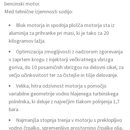
bencinski motor.
Med tehnične izjemnosti sodijo:
Blok motorja in spodnja plošča motorja sta iz
aluminija za prihranke pri masi, ki je tako za 20
kilogramov lažja.
Optimizacija zmogljivosti z nadzorom zgorevanja
v zaprtem krogu z injektorji večkratnega vbrizga
goriva, do 10 posamičnih vbrizgov na delovni cikel, za
večjo učinkovitost ter za čistejše in tišje delovanje.
Velika, hitra odzivnost motorja s pomočjo
variabilne geometrije vodno hlajenega turbinskega
polnilnika, ki deluje z največjim tlakom polnjenja 1,7
bara.
Najmanjša stopnja trenja v motorju s preklopljivo
vodno črpalko, spremenljivo prostornino črpalke olja,