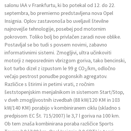
salonu IAA v Frankfurtu, ki bo potekal od 12. do 22.
septembra, bo premierno predstavljena nova Opel
Insignia. Oplov zastavonoša bo uveljavil številne
najnovejše tehnologije, posebej pod motornim
pokrovom. Toliko bolj bo privlačen zaradi nove oblike.
Postavljal se bo tudi s povsem novimi, zabavno
informativnimi sistemi. Zmogljivi, ultra učinkoviti
motorji z neposrednim vbrizgom goriva, tako bencinski,
kot turbo dizel z izpustom le 99 g CO
/km, odločno
2
večajo pestrost ponudbe pogonskih agregatov.
Različice s štirimi in petimi vrati, z ročnim
šeststopenjskim menjalnikom in sistemom Start/Stop,
v dveh zmogljivostnih izvedbah (88 kW/120 KM in 103
kW/140 KM) porabijo v kombiniranem ciklu (skladno s
predpisom EC Št. 715/2007) le 3,7 l goriva na 100 km.
Ob tem znaša kombinirana poraba različice Sports