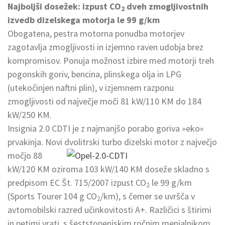
Najboljši dosežek: izpust CO
dveh zmogljivostnih
2
izvedb dizelskega motorja le 99 g/km
Obogatena, pestra motorna ponudba motorjev
zagotavlja zmogljivosti in izjemno raven udobja brez
kompromisov. Ponuja možnost izbire med motorji treh
pogonskih goriv, bencina, plinskega olja in LPG
(utekočinjen naftni plin), v izjemnem razponu
zmogljivosti od največje moči 81 kW/110 KM do 184
kW/250 KM.
Insignia 2.0 CDTI je z najmanjšo porabo goriva »eko«
prvakinja. Novi dvolitrski turbo dizelski motor z največjo
močjo 88
kW/120 KM oziroma 103 kW/140 KM doseže skladno s
predpisom EC Št. 715/2007 izpust CO
le 99 g/km
2
(Sports Tourer 104 g CO
/km), s čemer se uvršča v
2
avtomobilski razred učinkovitosti A+. Različici s štirimi
in petimi vrati, s šeststopenjskim ročnim menjalnikom