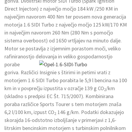
goriva. Dvolitrski motor SIDI Turbo (Spark Ignition
Direct Injecton) z največjo močjo 184 kW /250 KM in
največjim navorom 400 Nm ter povsem nova generacija
motorja 1.6 SIDI Turbo z največjo močjo 125 kW/170 KM
in največjim navorom 260 Nm (280 Nm s pomočjo
sistema overboost) od 1650 vrtljajev na minuto dalje.
Motor se postavlja z izjemnim porastom moči, veliko
rafiniranostjo delovanja in veliko gospodarnostjo
porabe
goriva. Različici Insignie s štirimi in petimi vrati z
motorjem 1.6 SIDI Turbo porabita le 5,9 l bencina na 100
km in v povprečju izpustita v ozračje 139 g CO
/km
2
(skladno s predpisi EC Št. 715/2007). Kombinirana
poraba različice Sports Tourer s tem motorjem znaša
6,2 l/100 km, izpust CO
146 g/km. Podatki dokazujejo
2
skorajda 16-odstotno izboljšanje v primerjavi z 1,6-
litrskim bencinskim motorjem s turbinskim polnilnikom