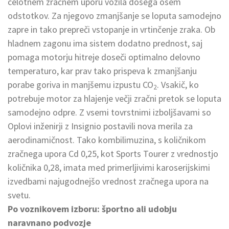
celotnem zračnem uporu vozila dosega osem
odstotkov. Za njegovo zmanjšanje se loputa samodejno
zapre in tako prepreči vstopanje in vrtinčenje zraka. Ob
hladnem zagonu ima sistem dodatno prednost, saj
pomaga motorju hitreje doseči optimalno delovno
temperaturo, kar prav tako prispeva k zmanjšanju
porabe goriva in manjšemu izpustu CO
. Vsakič, ko
2
potrebuje motor za hlajenje večji zračni pretok se loputa
samodejno odpre. Z vsemi tovrstnimi izboljšavami so
Oplovi inženirji z Insignio postavili nova merila za
aerodinamičnost. Tako kombilimuzina, s količnikom
zračnega upora Cd 0,25, kot Sports Tourer z vrednostjo
količnika 0,28, imata med primerljivimi karoserijskimi
izvedbami najugodnejšo vrednost zračnega upora na
svetu.
Po voznikovem izboru: športno ali udobju
naravnano podvozje