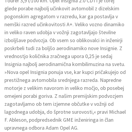
Tourer 3,9 l/100 km. Opel Insignia 2.0 CDTI je torej
glede porabe najbolj učinkovit avtomobil z dizelskim
pogonskim agregatom v razredu, kar ga postavlja v
nemški razred učinkovitosti A+. Veliko vozno dinamiko
in veliko raven udobja v vožnji zagotavljajo številne
izboljšave podvozja. Ob vsem so oblikovalci in inženirji
poskrbeli tudi za boljšo aerodinamiko nove Insignie. Z
vrednostjo količnika zračnega upora 0,25 je sedaj
Insignia najbolj aerodinamična kombilimuzina na svetu.
»Nova opel Insignia ponuja vse, kar kupci pričakujejo od
prestižnega avtomobila srednjega razreda. Napredne
motorje z velikim navorom in veliko močjo, ob posebej
omejeni porabi goriva. Z našim premijskim podvozjem
zagotavljamo ob tem izjemne občutke v vožnji od
lagodnega udobja, do šprotne surovosti,« pravi Michael
F. Ableson, podpredsednik GME inženiringa in član
upravnega odbora Adam Opel AG.