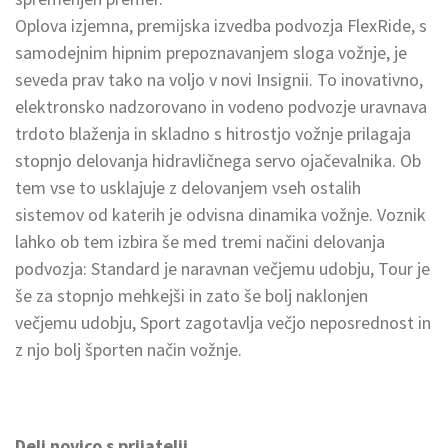
Oplova izjemna, premijska izvedba podvozja FlexRide, s
samodejnim hipnim prepoznavanjem sloga vožnje, je
seveda prav tako na voljo v novi Insignii. To inovativno,
elektronsko nadzorovano in vodeno podvozje uravnava
trdoto blaženja in skladno s hitrostjo vožnje prilagaja
stopnjo delovanja hidravličnega servo ojačevalnika. Ob
tem vse to usklajuje z delovanjem vseh ostalih
sistemov od katerih je odvisna dinamika vožnje. Voznik
lahko ob tem izbira še med tremi načini delovanja
podvozja: Standard je naravnan večjemu udobju, Tour je
še za stopnjo mehkejši in zato še bolj naklonjen
večjemu udobju, Sport zagotavlja večjo neposrednost in
z njo bolj športen način vožnje.
Deli novico s prijatelji