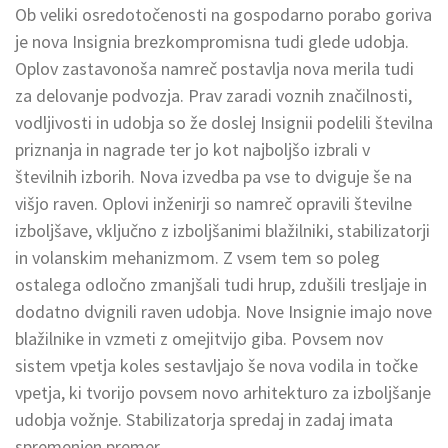
Ob veliki osredotočenosti na gospodarno porabo goriva
je nova Insignia brezkompromisna tudi glede udobja.
Oplov zastavonoša namreč postavlja nova merila tudi
za delovanje podvozja. Prav zaradi voznih značilnosti,
vodljivosti in udobja so že doslej Insignii podelili številna
priznanja in nagrade ter jo kot najboljšo izbrali v
številnih izborih. Nova izvedba pa vse to dviguje še na
višjo raven. Oplovi inženirji so namreč opravili številne
izboljšave, vključno z izboljšanimi blažilniki, stabilizatorji
in volanskim mehanizmom. Z vsem tem so poleg
ostalega odločno zmanjšali tudi hrup, zdušili tresljaje in
dodatno dvignili raven udobja. Nove Insignie imajo nove
blažilnike in vzmeti z omejitvijo giba. Povsem nov
sistem vpetja koles sestavljajo še nova vodila in točke
vpetja, ki tvorijo povsem novo arhitekturo za izboljšanje
udobja vožnje. Stabilizatorja spredaj in zadaj imata
spremenjen premer.