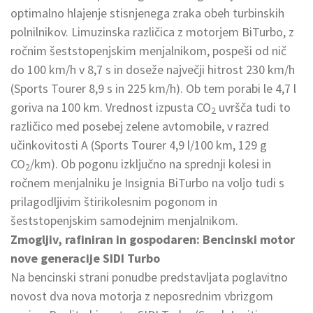
optimalno hlajenje stisnjenega zraka obeh turbinskih
polnilnikov. Limuzinska različica z motorjem BiTurbo, z
ročnim šeststopenjskim menjalnikom, pospeši od nič
do 100 km/h v 8,7 s in doseže največji hitrost 230 km/h
(Sports Tourer 8,9 s in 225 km/h). Ob tem porabi le 4,7 l
goriva na 100 km. Vrednost izpusta CO
uvršča tudi to
2
različico med posebej zelene avtomobile, v razred
učinkovitosti A (Sports Tourer 4,9 l/100 km, 129 g
CO
/km). Ob pogonu izključno na sprednji kolesi in
2
ročnem menjalniku je Insignia BiTurbo na voljo tudi s
prilagodljivim štirikolesnim pogonom in
šeststopenjskim samodejnim menjalnikom.
Zmogljiv, rafiniran in gospodaren: Bencinski motor
nove generacije SIDI Turbo
Na bencinski strani ponudbe predstavljata poglavitno
novost dva nova motorja z neposrednim vbrizgom