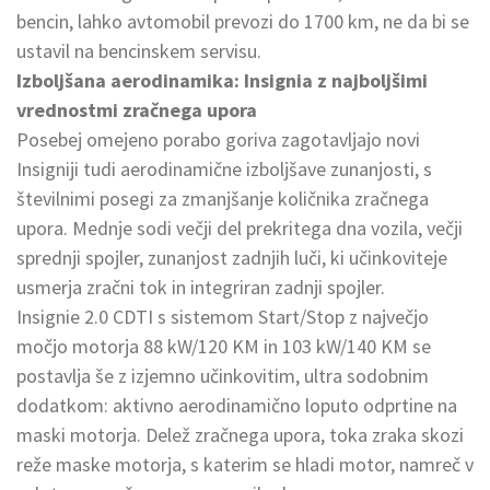
bencin, lahko avtomobil prevozi do 1700 km, ne da bi se
ustavil na bencinskem servisu.
Izboljšana aerodinamika: Insignia z najboljšimi
vrednostmi zračnega upora
Posebej omejeno porabo goriva zagotavljajo novi
Insigniji tudi aerodinamične izboljšave zunanjosti, s
številnimi posegi za zmanjšanje količnika zračnega
upora. Mednje sodi večji del prekritega dna vozila, večji
sprednji spojler, zunanjost zadnjih luči, ki učinkoviteje
usmerja zračni tok in integriran zadnji spojler.
Insignie 2.0 CDTI s sistemom Start/Stop z največjo
močjo motorja 88 kW/120 KM in 103 kW/140 KM se
postavlja še z izjemno učinkovitim, ultra sodobnim
dodatkom: aktivno aerodinamično loputo odprtine na
maski motorja. Delež zračnega upora, toka zraka skozi
reže maske motorja, s katerim se hladi motor, namreč v