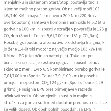
menjalniku in sistemom Start/Stop, postavlja tudi z
izjemno majhno porabo goriva. Ob največji moči 103
kW/140 KM in največjem navoru 200 Nm (220 Nm z
overboostom) zahteva v kombiniranem ciklu le 5,2 litra
goriva na 100 km in izpusti v ozračje v povprečju le 123 g
CO
/km (Sports Tourer 5,6 l/100 km, 131 g CO
/km).
2
2
Posebej gospodarno alternativo predstavlja Insignia, ki
jo žene 1,4-litrski motor z največjo močjo 103 kW/140
KM na LPG (utekočinjen naftni plin). Tako kot pri
bencinski različici je sestava njegovih izpušnih plinov
skladna z merili Evro 6. S kombinirano porabo goriva le
7,6 l/100 km (Sports Tourer 7,9 l/100 km) in posebej
omejenim izpustom CO
124 g/km (Sports Tourer 129
2
g/km), je Insignia LPG brez primerjave v razredu
učinkovitosti A. Ob omejenih izpustih in majhnih
stroških za gorivo sodi med dodatne prednosti različice
še velik doseg. Ob obeh polnih posodah, za LPG in