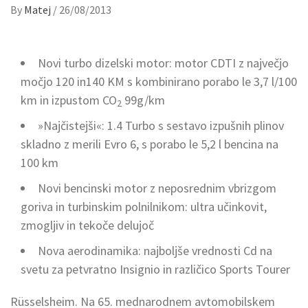
By
Matej
/
26/08/2013
Novi turbo dizelski motor: motor CDTI z največjo
močjo 120 in140 KM s kombinirano porabo le 3,7 l/100
km in izpustom CO
99g/km
2
»Najčistejši«: 1.4 Turbo s sestavo izpušnih plinov
skladno z merili Evro 6, s porabo le 5,2 l bencina na
100 km
Novi bencinski motor z neposrednim vbrizgom
goriva in turbinskim polnilnikom: ultra učinkovit,
zmogljiv in tekoče delujoč
Nova aerodinamika: najboljše vrednosti Cd na
svetu za petvratno Insignio in različico Sports Tourer
Rüsselsheim. Na 65. mednarodnem avtomobilskem