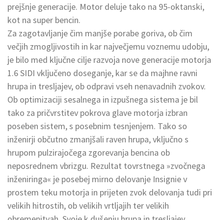
prejšnje generacije. Motor deluje tako na 95-oktanski,
kot na super bencin.
Za zagotavljanje čim manjše porabe goriva, ob čim
večjih zmogljivostih in kar največjemu voznemu udobju,
je bilo med ključne cilje razvoja nove generacije motorja
1.6 SIDI vključeno doseganje, kar se da majhne ravni
hrupa in tresljajev, ob odpravi vseh nenavadnih zvokov.
Ob optimizaciji sesalnega in izpušnega sistema je bil
tako za pričvrstitev pokrova glave motorja izbran
poseben sistem, s posebnim tesnjenjem. Tako so
inženirji občutno zmanjšali raven hrupa, vključno s
hrupom pulzirajočega zgorevanja bencina ob
neposrednem vbrizgu. Rezultat tovrstnega »zvočnega
inženiringa« je posebej mirno delovanje Insignie v
prostem teku motorja in prijeten zvok delovanja tudi pri
velikih hitrostih, ob velikih vrtljajih ter velikih
obremenitvah. Svoje k dušenju hrupa in tresljajev