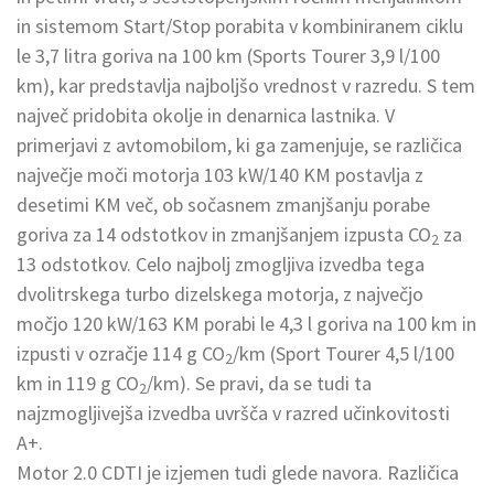
in sistemom Start/Stop porabita v kombiniranem ciklu
le 3,7 litra goriva na 100 km (Sports Tourer 3,9 l/100
km), kar predstavlja najboljšo vrednost v razredu. S tem
največ pridobita okolje in denarnica lastnika. V
primerjavi z avtomobilom, ki ga zamenjuje, se različica
največje moči motorja 103 kW/140 KM postavlja z
desetimi KM več, ob sočasnem zmanjšanju porabe
goriva za 14 odstotkov in zmanjšanjem izpusta CO
za
2
13 odstotkov. Celo najbolj zmogljiva izvedba tega
dvolitrskega turbo dizelskega motorja, z največjo
močjo 120 kW/163 KM porabi le 4,3 l goriva na 100 km in
izpusti v ozračje 114 g CO
/km (Sport Tourer 4,5 l/100
2
km in 119 g CO
/km). Se pravi, da se tudi ta
2
najzmogljivejša izvedba uvršča v razred učinkovitosti
A+.
Motor 2.0 CDTI je izjemen tudi glede navora. Različica