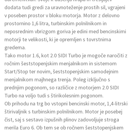
dodata tudi gredi za uravnoteženje prostih sil, vgrajeni
v poseben prostor v bloku motorja. Motor z delovno
prostornino 1,6 litra, turbinskim polnilnikom in
neposrednim vbrizgom goriva je edini med bencinskimi
motorji te velikosti, ki je opremljen s tovrstnima
gredema.
Tako motor 1.6, kot 2.0 SIDI Turbo je mogoče naročiti z
ročnim šeststopenjskim menjalnikom in sistemom
Start/Stop ter novim, šeststopenjskim samodejnim
menjalnikom majhnega trenja. Poleg izključno s
prednjim pogonom, so različice z motorjem 2.0 SIDI
Turbo na voljo tudi s štirikolesnim pogonom.
Ob prihodu na trg bo vstopni bencinski motor, 1,4-litrski
štirivaljnik s turbinskim polnilnikom. Motor je posebej
čist, saj s sestavo izpušnih plinov zadovoljuje stroga
merila Euro 6. Ob tem se ob ročnem šeststopenjskem