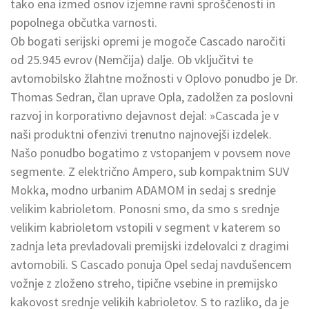
tako ena izmed osnov izjemne ravni sproščenosti in
popolnega občutka varnosti.
Ob bogati serijski opremi je mogoče Cascado naročiti
od 25.945 evrov (Nemčija) dalje. Ob vključitvi te
avtomobilsko žlahtne možnosti v Oplovo ponudbo je Dr.
Thomas Sedran, član uprave Opla, zadolžen za poslovni
razvoj in korporativno dejavnost dejal: »Cascada je v
naši produktni ofenzivi trenutno najnovejši izdelek.
Našo ponudbo bogatimo z vstopanjem v povsem nove
segmente. Z električno Ampero, sub kompaktnim SUV
Mokka, modno urbanim ADAMOM in sedaj s srednje
velikim kabrioletom. Ponosni smo, da smo s srednje
velikim kabrioletom vstopili v segment v katerem so
zadnja leta prevladovali premijski izdelovalci z dragimi
avtomobili. S Cascado ponuja Opel sedaj navdušencem
vožnje z zloženo streho, tipične vsebine in premijsko
kakovost srednje velikih kabrioletov. S to razliko, da je