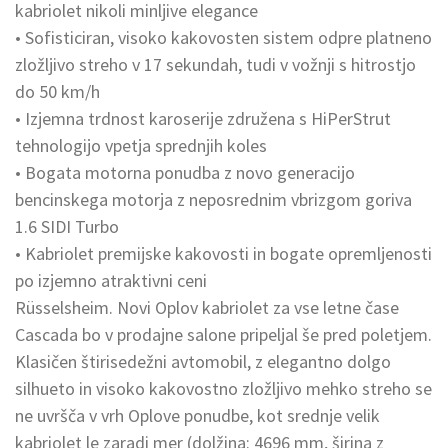
kabriolet nikoli minljive elegance
• Sofisticiran, visoko kakovosten sistem odpre platneno
zložljivo streho v 17 sekundah, tudi v vožnji s hitrostjo
do 50 km/h
• Izjemna trdnost karoserije združena s HiPerStrut
tehnologijo vpetja sprednjih koles
• Bogata motorna ponudba z novo generacijo
bencinskega motorja z neposrednim vbrizgom goriva
1.6 SIDI Turbo
• Kabriolet premijske kakovosti in bogate opremljenosti
po izjemno atraktivni ceni
Rüsselsheim. Novi Oplov kabriolet za vse letne čase
Cascada bo v prodajne salone pripeljal še pred poletjem.
Klasičen štirisedežni avtomobil, z elegantno dolgo
silhueto in visoko kakovostno zložljivo mehko streho se
ne uvršča v vrh Oplove ponudbe, kot srednje velik
kabriolet le zaradi mer (dolžina: 4696 mm, širina z