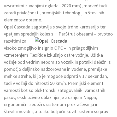
vzvratnimi zunanjimi ogledali 2020 mm), marveč tudi
zaradi privlačnosti, premijskih tehnologij in številnih
elementov opreme.
Opel Cascada zagotavlja s svojo trdno karoserijo ter
vpetjem sprednjih koles s HiPerStrut obesami – prvotno
razvitimi
za
visoko zmogljivo Insignio OPC – in prilagodljivim
vzmetenjem FlexRide izkušnjo ostre vožnje. Užitka
vožnje pod vedrim nebom so voznik in potniki deležni s
pomočjo daljinsko nadzorovane in vodene, premijske
mehke strehe, ki jo je mogoče odpreti v 17 sekundah,
tudi v vožnji do hitrosti 50 km/h. Premijski elementi
varnosti kot so elektronski zategovalniki varnostnih
pasov, ekskluzivno oblazinjenje z usnjem Nappa,
ergonomični sedeži s sistemom prezračevanja in
številni nevidni, a toliko bolj učinkoviti sistemi so prav