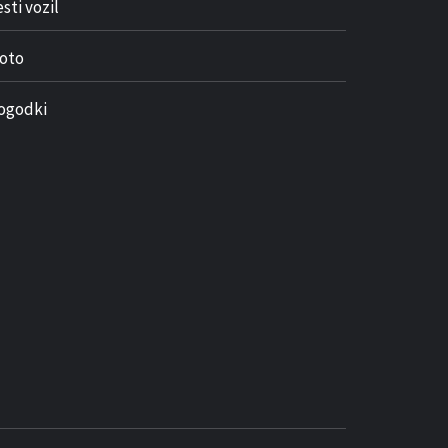
sti vozil
oto
ogodki