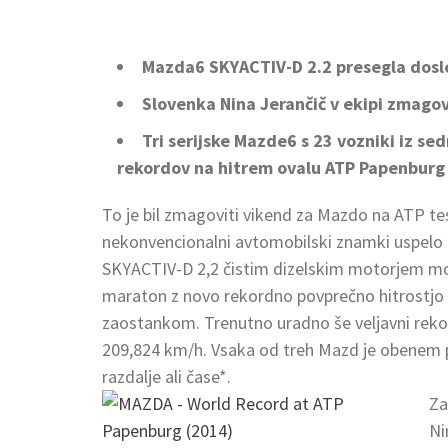
Mazda6 SKYACTIV-D 2.2 presegla doslej
Slovenka Nina Jerančič v ekipi zmago
Tri serijske Mazde6 s 23 vozniki iz sed
rekordov na hitrem ovalu ATP Papenburg 
To je bil zmagoviti vikend za Mazdo na ATP te
nekonvencionalni avtomobilski znamki uspelo zr
SKYACTIV-D 2,2 čistim dizelskim motorjem moč
maraton z novo rekordno povprečno hitrostjo 
zaostankom. Trenutno uradno še veljavni reko
209,824 km/h. Vsaka od treh Mazd je obenem po
razdalje ali čase*.
Za
Ni