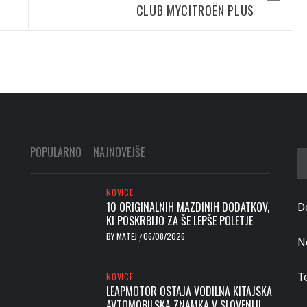
CLUB MYCITROËN PLUS
POPULARNO
NAJNOVEJŠE
Iš
NOVICE
10 ORIGINALNIH MAZDINIH DODATKOV,
D
KI POSKRBIJO ZA ŠE LEPŠE POLETJE
BY
MATEJ
06/08/2026
/
N
T
NOVICE
LEAPMOTOR OSTAJA VODILNA KITAJSKA
AVTOMOBILSKA ZNAMKA V SLOVENIJI