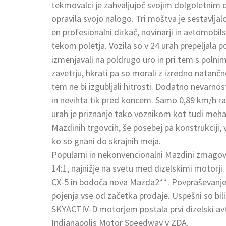
tekmovalci je zahvaljujoč svojim dolgoletnim 
opravila svojo nalogo. Tri moštva je sestavljalo
en profesionalni dirkač, novinarji in avtomobi
tekom poletja. Vozila so v 24 urah prepeljala 
izmenjavali na poldrugo uro in pri tem s polnim
zavetrju, hkrati pa so morali z izredno natančn
tem ne bi izgubljali hitrosti. Dodatno nevarnos
in nevihta tik pred koncem. Samo 0,89 km/h ra
urah je priznanje tako voznikom kot tudi mehan
Mazdinih trgovcih, še posebej pa konstrukciji, 
ko so gnani do skrajnih meja.
Popularni in nekonvencionalni Mazdini zmagova
14:1, najnižje na svetu med dizelskimi motorj
CX-5 in bodoča nova Mazda2**. Povpraševanje 
pojenja vse od začetka prodaje. Uspešni so bili
SKYACTIV-D motorjem postala prvi dizelski avt
Indianapolis Motor Speedway v ZDA.