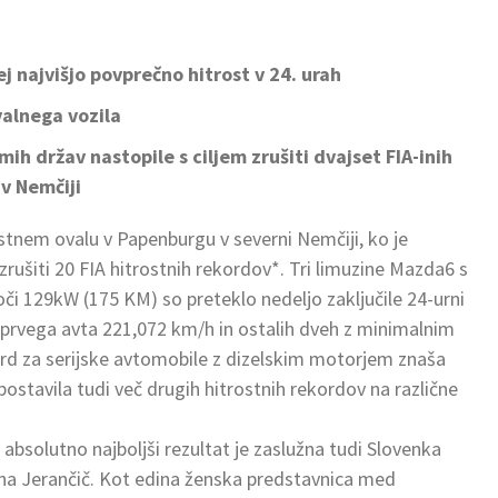
 najvišjo povprečno hitrost v 24. urah
valnega vozila
mih držav nastopile s ciljem zrušiti dvajset FIA-inih
v Nemčiji
stnem ovalu v Papenburgu v severni Nemčiji, ko je
ušiti 20 FIA hitrostnih rekordov*. Tri limuzine Mazda6 s
i 129kW (175 KM) so preteklo nedeljo zaključile 24-urni
prvega avta 221,072 km/h in ostalih dveh z minimalnim
rd za serijske avtomobile z dizelskim motorjem znaša
stavila tudi več drugih hitrostnih rekordov na različne
 absolutno najboljši rezultat je zaslužna tudi Slovenka
na Jerančič. Kot edina ženska predstavnica med