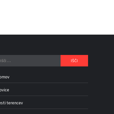
či:
omov
ovice
esti terencev