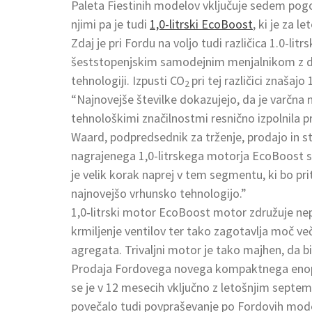
Paleta Fiestinih modelov vključuje sedem pogo
njimi pa je tudi
1,0-litrski EcoBoost
, ki je za 
Zdaj je pri Fordu na voljo tudi različica 1.0-
šeststopenjskim samodejnim menjalnikom z dvoj
tehnologiji. Izpusti CO
pri tej različici znašaj
2
“Najnovejše številke dokazujejo, da je varčna 
tehnološkimi značilnostmi resnično izpolnila p
Waard, podpredsednik za trženje, prodajo in s
nagrajenega 1,0-litrskega motorja EcoBoost 
je velik korak naprej v tem segmentu, ki bo prit
najnovejšo vrhunsko tehnologijo.”
1,0‑litrski motor EcoBoost motor združuje nepo
krmiljenje ventilov ter tako zagotavlja moč 
agregata. Trivaljni motor je tako majhen, da bi 
Prodaja Fordovega novega kompaktnega enop
se je v 12 mesecih vključno z letošnjim sept
povečalo tudi povpraševanje po Fordovih mod