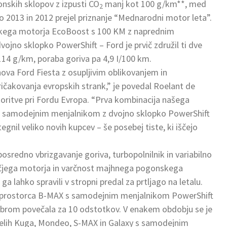
nskih sklopov z izpusti CO
manj kot 100 g/km**, med
2
leto 2013 in 2012 prejel priznanje “Mednarodni motor leta”.
litrskega motorja EcoBoost s 100 KM z naprednim
no sklopko PowerShift – Ford je prvič združil ti dve
o 114 g/km, poraba goriva pa 4,9 I/100 km.
nova Ford Fiesta z osupljivim oblikovanjem in
ričakovanja evropskih strank,” je povedal Roelant de
toritve pri Fordu Evropa. “Prva kombinacija našega
s samodejnim menjalnikom z dvojno sklopko PowerShift
egnil veliko novih kupcev – še posebej tiste, ki iščejo
sredno vbrizgavanje goriva, turbopolnilnik in variabilno
večjega motorja in varčnost majhnega pogonskega
ga lahko spravili v stropni predal za prtljago na letalu.
rostorca B-MAX s samodejnim menjalnikom PowerShift
embrom povečala za 10 odstotkov. V enakem obdobju se je
elih Kuga, Mondeo, S-MAX in Galaxy s samodejnim