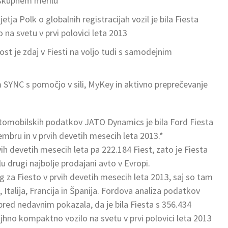
v skupnem merilu
ja Polk o globalnih registracijah vozil je bila Fiesta
na svetu v prvi polovici leta 2013
st je zdaj v Fiesti na voljo tudi s samodejnim
m SYNC s pomočjo v sili, MyKey in aktivno preprečevanje
vtomobilskih podatkov JATO Dynamics je bila Ford Fiesta
embru in v prvih devetih mesecih leta 2013.*
ih devetih mesecih leta pa 222.184 Fiest, zato je Fiesta
 drugi najbolje prodajani avto v Evropi.
trg za Fiesto v prvih devetih mesecih leta 2013, saj so tam
, Italija, Francija in Španija. Fordova analiza podatkov
e pred nedavnim pokazala, da je bila Fiesta s 356.434
ajhno kompaktno vozilo na svetu v prvi polovici leta 2013