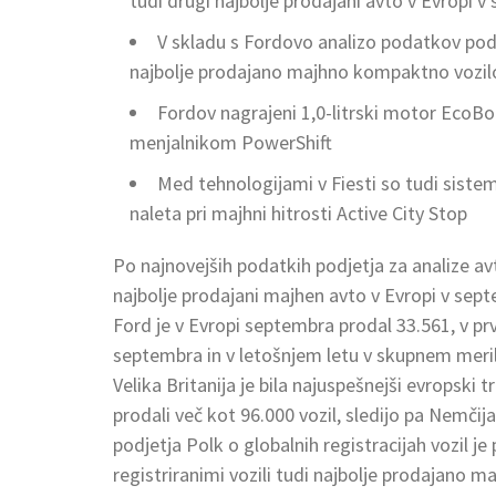
tudi drugi najbolje prodajani avto v Evropi 
V skladu s Fordovo analizo podatkov podjet
najbolje prodajano majhno kompaktno vozilo 
Fordov nagrajeni 1,0-litrski motor EcoBoo
menjalnikom PowerShift
Med tehnologijami v Fiesti so tudi siste
naleta pri majhni hitrosti Active City Stop
Po najnovejših podatkih podjetja za analize a
najbolje prodajani majhen avto v Evropi v sept
Ford je v Evropi septembra prodal 33.561, v prv
septembra in v letošnjem letu v skupnem merilu
Velika Britanija je bila najuspešnejši evropski 
prodali več kot 96.000 vozil, sledijo pa Nemčija
podjetja Polk o globalnih registracijah vozil j
registriranimi vozili tudi najbolje prodajano m